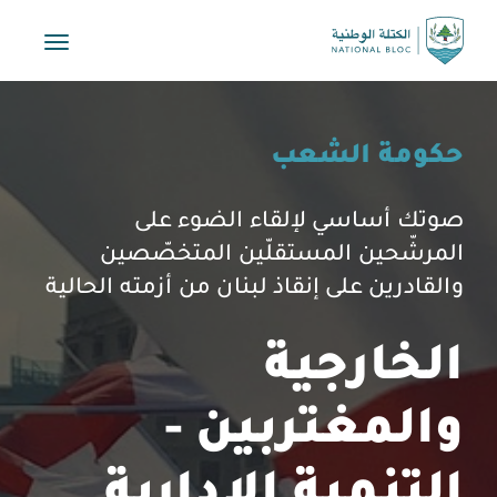
Toggle
vigation
حكومة الشعب
صوتك أساسي لإلقاء الضوء على
المرشّحين المستقلّين المتخصّصين
والقادرين على إنقاذ لبنان من أزمته الحالية
الخارجية
والمغتربين -
التنمية الإدارية