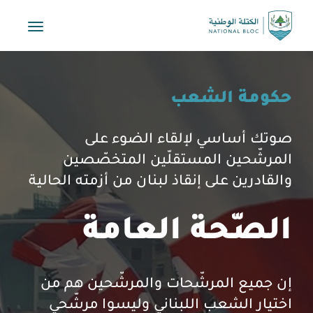
Toggle
vigation
حكومة الشعب
صوتك أساسي لإلقاء الضوء على
المرشّحين المستقلّين المتخصّصين
والقادرين على إنقاذ لبنان من أزمته الحالية
الصّحة العامة
إن جميع المرشّحات والمرشّحين هم من
اختيار الشعب اللبناني وليسوا مرشّحي