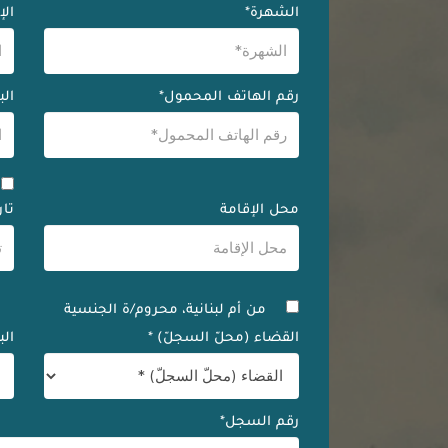
الشهرة*
الإ
رقم الهاتف المحمول*
الب
ل
محل الإقامة
تاريخ
من أم لبنانية، محروم/ة الجنسية
القضاء (محلّ السجلّ) *
الب
رقم السجل*