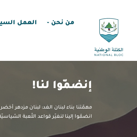
من نحن
العمل السي
إنضمّوا لنا!
مهمّتنا بناء لبنان الغد: لبنان مزدهر أخضر
انضمّوا إلينا لنغيّر قواعد اللّعبة السّياسيّة