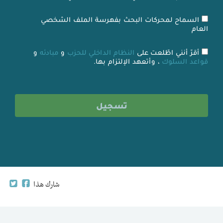
السماح لمحركات البحث بفهرسة الملف الشخصي
العام
أقرّ أنني اطّلعت على
النظام الداخلي للحزب
و
مبادئه
و
قواعد السلوك
، وأتعهد الإلتزام بها.
شارك هذا