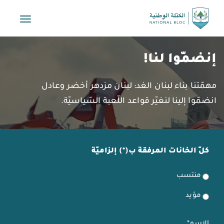
Toggle
vigation
إنضمّوا لنا!
مهمّتنا بناء لبنان الغد: لبنان مزدهر أخضر وعادل
انضمّوا إلينا لنغيّر قواعد اللّعبة السّياسيّة.
كلّ الخانات المرفقة ب(*) إلزاميّة
منتسب
مؤيد
الإسم*