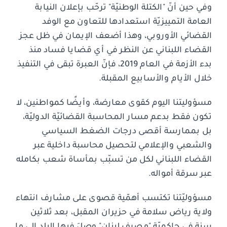
وفي حين أنّ "الكتلة الوطنيّة" ترحّب بإعلان النيابة
العامة التمييزيّة استعدادها للتعاون مع الوفد
القضائي الأوروبي، وهذا أضعف الإيمان في ظل عجز
القضاء اللبناني عن النظر في أي قضايا فساد منذ
بدء الأزمة في العام 2019، فإنّ العبرة تبقى في التنفيذ
خلال الأيام والأسابيع المقبلة.
مسؤوليتنا اليوم كقوى معارضة، وأيضًا كمواطنين، لا
تكون فقط بدعم مسار المحاسبة القضائيّة الدوليّة،
بل بممارسة أقصى درجات الضغط السياسي
والشعبي والإعلامي لتحصيل محاسبة داخلية عبر
القضاء اللبناني لكل من تسبّب بمأساة شعب بكامله
عبر سرقة أمواله.
مسؤوليّتنا تكتسب أهمّية قصوى على مشارف انتهاء
ولاية رياض سلامة في حزيران المقبل، بعد ثلاثين
سنة في حاكميّة "مصرف لبنان" وصلَ فيها البلد الى ما