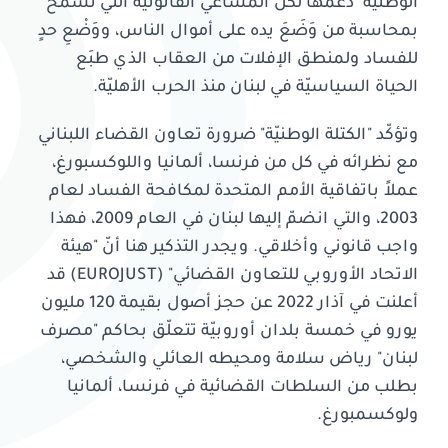
الوطنيّة" دعمَها لكل المساعي القانونيّة التي تسمح
بمحاسبة من وَضَعَ يده على أموال الناس، ووَضْعِ حدٍ
للفساد ولمنطق الإفلات من العقاب الذي طبَع
الحياة السياسيّة في لبنان منذ الحرب الأهليّة.
وتؤكّد "الكتلة الوطنيّة" ضرورة تعاون القضاء اللبناني
مع نظرائه في كل من فرنسا، ألمانيا واللوكسبورغ،
عملاً باتفاقية الأمم المتحدة لمكافحة الفساد لعام
2003، والتي انضمّ إليها لبنان في العام 2009، فهذا
واجب قانوني وأخلاقي. ويجدر التذكير هنا أنّ "هيئة
الاتحاد الأوروبي للتعاون القضائي" (EUROJUST) قد
أعلنت في آذار 2022 عن حجز أصول بقيمة 120 مليون
يورو في خمسة بلدان أوروبيّة تتعلّق بحاكم "مصرف
لبنان" رياض سلامة ومحيطه العائلي والشخصي،
بطلب من السلطات القضائية في فرنسا، ألمانيا
ولوكسمبورغ.