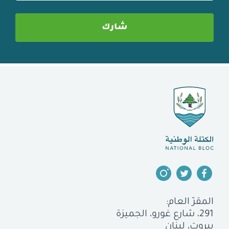
المقرّ العام:
291، شارع غورو، الجميزة
بيروت، لبنان