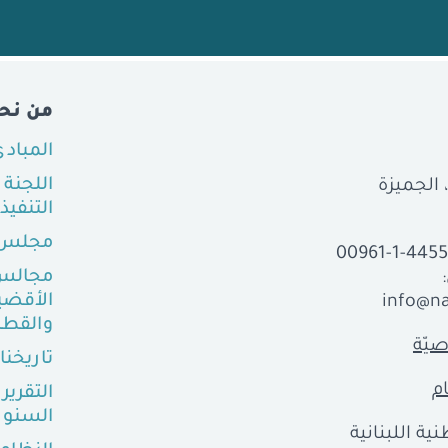
من نح
المباد
اللجنة
التنفيذ
مجلس 
00961-1-445
مجالس
الأقضي
info@na
والقطا
يّة
تاريخنا
م
التقرير
السنو
ية اللبنانية