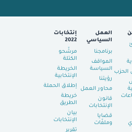
ن
العمل
إنتخابات
السياسي
2022
ئ
برنامجنا
مرشّحو
الكتلة
ية
المواقف
السياسة
الخريطة
الحزب
الإنتخابية
رؤيتنا
إطلاق الحملة
ة
محاور العمل
عات
خريطة
قانون
الطريق
الإنتخابات
بيان
قضايا
الإنتخابات
ي
وملفّات
تقرير