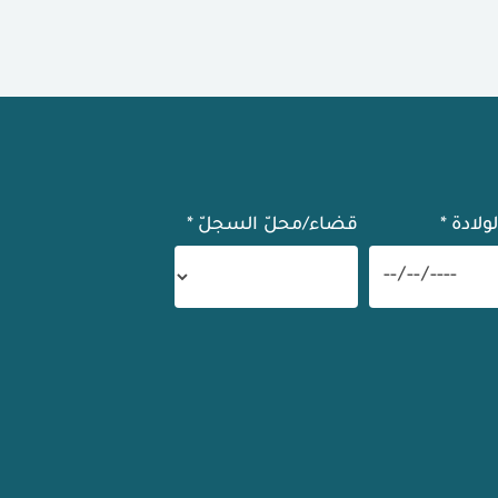
لولادة
*
قضاء/محلّ السجلّ
*