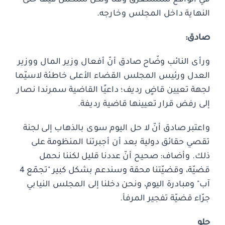
النهاية داخل المجلس وخارجه.
صادق:
ورأى النائب وضّاح صادق أنّ أفعال وزير المال ووزير
العدل ورئيس المجلس القضاء الأعلى خاطئة لاسيّما
لجهة تعيين قاضٍ رديف؛ داعيًا القاضية سمرندا نصار
إلى رفض قرار تعيينها قاضية رديفة.
واعتبر صادق أنّ لا حل اليوم سوى بالذهاب إلى لجنة
تقصي حقائق دولية بعد أن أجبرتنا المنظومة على
ذلك. وأضاف: صحيح أنّ عددنا قليل لكننا نحمل
قضيّة، وقضيّتنا محقة وسندعم بشكل كبير "تجمّع 4
آب" ومبادرة اليوم، ونحن دخلنا إلى المجلس النيابي
جرّاء قضيّة تفجير المرفأ.
حلو