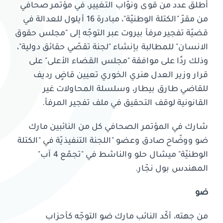
أطلق عدد من قوى ونوّاب التغيير، في مؤتمر صحافي
من مقرّ "الكتلة الوطنيّة"، مبادرة 16 أيلول للعدالة في
قضيّة تفجير مرفأ بيروت عبر التوجّه إلى "مجلس حقوق
الانسان" للمطالبة بإنشاء "لجنة تقصّي حقائق دولية"،
وذلك ردًا على موافقة "مجلس القضاء الأعلى" على
قرار وزير العدل هنري الخوري تعيين قاضٍ رديف
للقاضي طارق بيطار، وسلسلة المحاولات غير
القانونية لوقف التحقيق في ملف تفجير المرفأ.
شارك في المؤتمر الصحافي كل من النائبين مارك
ضو ووضّاح صادق وعضو "اللجنة التنفيذيّة في "الكتلة
الوطنيّة" ميشال حلو والناشط في "تجمّع 4 آب"
المهندس بول نجّار.
ضو
من جهته، أكّد النائب مارك ضو التوجّه كأحزاب