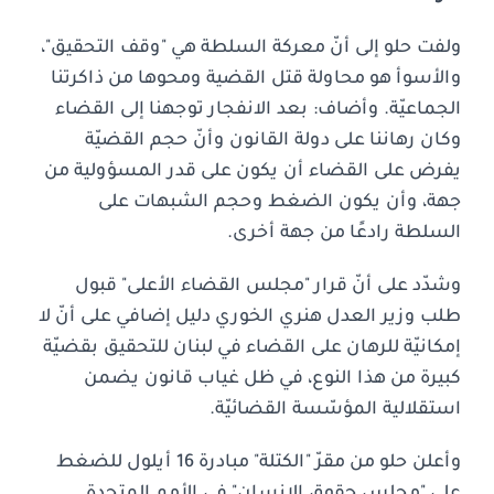
ولفت حلو إلى أنّ معركة السلطة هي "وقف التحقيق"،
والأسوأ هو محاولة قتل القضية ومحوها من ذاكرتنا
الجماعيّة. وأضاف: بعد الانفجار توجهنا إلى القضاء
وكان رهاننا على دولة القانون وأنّ حجم القضيّة
يفرض على القضاء أن يكون على قدر المسؤولية من
جهة، وأن يكون الضغط وحجم الشبهات على
السلطة رادعًا من جهة أخرى.
وشدّد على أنّ قرار "مجلس القضاء الأعلى" قبول
طلب وزير العدل هنري الخوري دليل إضافي على أنّ لا
إمكانيّة للرهان على القضاء في لبنان للتحقيق بقضيّة
كبيرة من هذا النوع، في ظل غياب قانون يضمن
استقلالية المؤسّسة القضائيّة.
وأعلن حلو من مقرّ "الكتلة" مبادرة 16 أيلول للضغط
على "مجلس حقوق الإنسان" في الأمم المتحدة