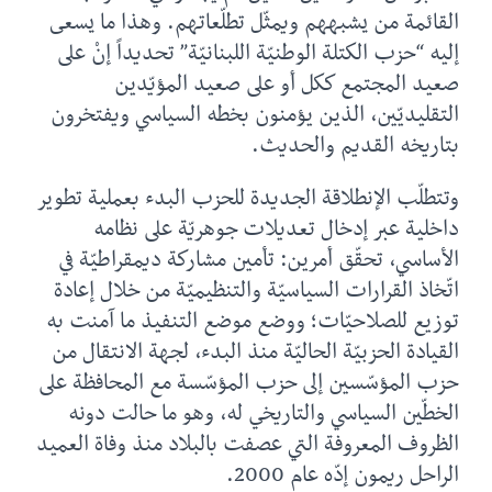
القائمة من يشبههم ويمثّل تطلّعاتهم. وهذا ما يسعى
إليه “حزب الكتلة الوطنيّة اللبنانيّة” تحديداً إنْ على
صعيد المجتمع ككل أو على صعيد المؤيّدين
التقليديّين، الذين يؤمنون بخطه السياسي ويفتخرون
بتاريخه القديم والحديث.
وتتطلّب الإنطلاقة الجديدة للحزب البدء بعملية تطوير
داخلية عبر إدخال تعديلات جوهريّة على نظامه
الأساسي، تحقّق أمرين: تأمين مشاركة ديمقراطيّة في
اتّخاذ القرارات السياسيّة والتنظيميّة من خلال إعادة
توزيع للصلاحيّات؛ ووضع موضع التنفيذ ما آمنت به
القيادة الحزبيّة الحاليّة منذ البدء، لجهة الانتقال من
حزب المؤسّسين إلى حزب المؤسّسة مع المحافظة على
الخطّين السياسي والتاريخي له، وهو ما حالت دونه
الظروف المعروفة التي عصفت بالبلاد منذ وفاة العميد
الراحل ريمون إدّه عام 2000.