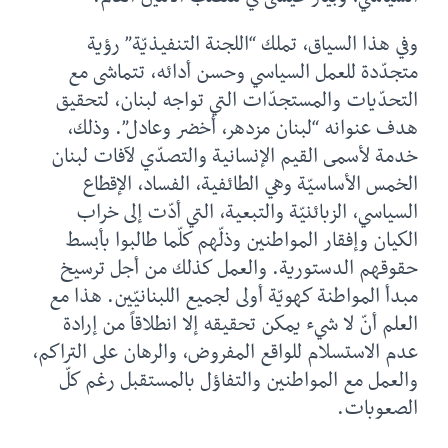
وفي هذا السياق، تملك “اللجنة التنفيذيّة” رؤية
متجدّدة للعمل السياسي وحسن أدائه، تتماشى مع
التحدّيات والمستجدّات التي تواجه لبنان، لتحقيق
هدف عنوانه “لبنان مزدهر، أخضر وعادل”. وذلك،
خدمة لأسمى القيم الإنسانية والتصدّي لآفات لبنان
الخمس الأساسيّة وهي الطائفية، الفساد، الإقطاع
السياسي، الزبائنيّة والتبعية، التي أدّت إلى خراب
الكيان وإفقار المواطنين وذلّهم كلّما طالبوا بأبسط
حقوقهم الدستورية. والعمل كذلك من أجل ترسيخ
مبدأ المواطنة كهويّة أولى لجميع اللبنانيّين. هذا مع
العلم أنّ لا شيء يمكن تحقيقه إلا انطلاقاً من إرادة
عدم الاستسلام للواقع المفروض، والرهان على التراكم،
والعمل مع المواطنين والتفاؤل بالمستقبل رغم كلّ
الصعوبات.