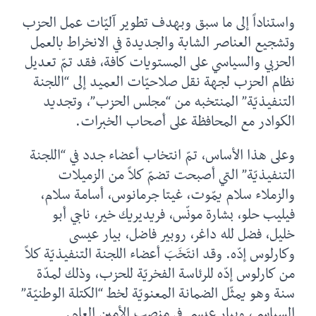
واستناداً إلى ما سبق وبهدف تطوير آليّات عمل الحزب
وتشجيع العناصر الشابة والجديدة في الانخراط بالعمل
الحزبي والسياسي على المستويات كافة، فقد تمّ تعديل
نظام الحزب لجهة نقل صلاحيّات العميد إلى “اللجنة
التنفيذيّة” المنتخبه من “مجلس الحزب”، وتجديد
الكوادر مع المحافظة على أصحاب الخبرات.
وعلى هذا الأساس، تمّ انتخاب أعضاء جدد في “اللجنة
التنفيذيّة” التي أصبحت تضمّ كلاً من الزميلات
والزملاء سلام يمّوت، غيتا جرمانوس، أسامة سلام،
فيليب حلو، بشارة مونّس، فريديريك خير، ناجي أبو
خليل، فضل لله داغر، روبير فاضل، بيار عيسى
وكارلوس إدّه. وقد انتَخَبَ أعضاء اللجنة التنفيذيّة كلاً
من كارلوس إدّه للرئاسة الفخريّة للحزب، وذلك لمدّة
سنة وهو يمثّل الضمانة المعنويّة لخط “الكتلة الوطنيّة”
السياسي، وبيار عيسى في منصب الأمين العام.