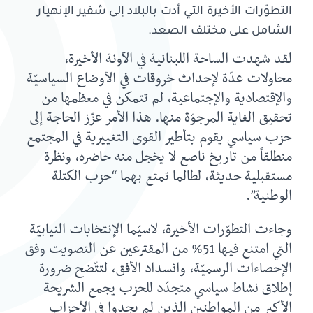
التطوّرات الأخيرة التي أدت بالبلاد إلى شفير الإنهيار
الشامل على مختلف الصعد.
لقد شهدت الساحة اللبنانية في الآونة الأخيرة،
محاولات عدّة لإحداث خروقات في الأوضاع السياسيّة
والإقتصادية والإجتماعية، لم تتمكن في معظمها من
تحقيق الغاية المرجوّة منها. هذا الأمر عزّز الحاجة إلى
حزب سياسي يقوم بتأطير القوى التغييرية في المجتمع
منطلقاً من تاريخ ناصع لا يخجل منه حاضره، ونظرة
مستقبلية حديثة، لطالما تمتع بهما “حزب الكتلة
الوطنية”.
وجاءت التطوّرات الأخيرة، لاسيّما الإنتخابات النيابيّة
التي امتنع فيها 51% من المقترعين عن التصويت وفق
الإحصاءات الرسميّة، وانسداد الأفق، لتتّضح ضرورة
إطلاق نشاط سياسي متجدّد للحزب يجمع الشريحة
الأكبر من المواطنين الذين لم يجدوا في الأحزاب