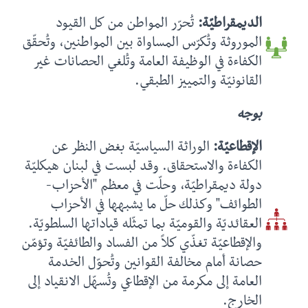
الديمقراطيّة:
تُحرّر المواطن من كل القيود
الموروثة وتُكرّس المساواة بين المواطنين، وتُحقّق
الكفاءة في الوظيفة العامة وتُلغي الحصانات غير
القانونيّة والتمييز الطبقي.
بوجه
الإقطاعيّة:
الوراثة السياسيّة بغض النظر عن
الكفاءة والاستحقاق. وقد لبست في لبنان هيكليّة
دولة ديمقراطيّة، وحلّت في معظم "الأحزاب-
الطوائف" وكذلك حلّ ما يشبهها في الأحزاب
العقائديّة والقوميّة بما تمثّله قياداتها السلطويّة.
والإقطاعيّة تغذّي كلاً من الفساد والطائفيّة وتؤمّن
حصانة أمام مخالفة القوانين وتُحوّل الخدمة
العامة إلى مكرمة من الإقطاعي وتُسهّل الانقياد إلى
الخارج.