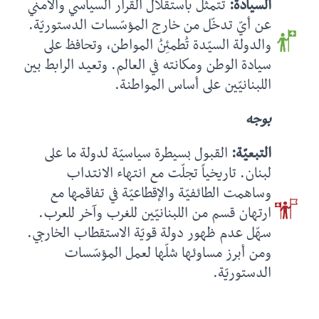
السيادة:
تتمثّل باستقلال القرار السياسي والأمني
عن أيّ تدخّل من خارج المؤسّسات الدستوريّة.
والدولة السيّدة تُطمئِنُ المواطن، وتحافظ على
سيادة الوطن ومكانته في العالم. وتعيد الرابط بين
اللبنانيّين على أساس المواطنة.
بوجه
التبعيّة:
القبول بسيطرة سياسيّة لدولة ما على
لبنان. تاريخياً تجلّت مع انتهاء الانتداب
وساهمت الطائفيّة والإقطاعيّة في تفاقمها مع
ارتهان قسم من اللبنانيّين للغرب وآخر للعرب.
سهّل عدم ظهور دولة قويّة الاستقطاب الخارجي.
ومن أبرز مساوئها شلّها لعمل المؤسّسات
الدستوريّة.