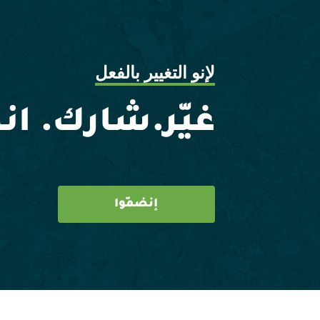
لإنو التغيير بالفعل
غيّر.شارك. ان
إنضمّوا