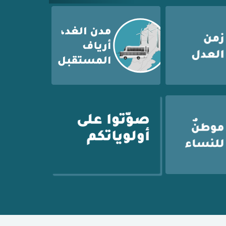
صوّتوا على
أولوياتكم