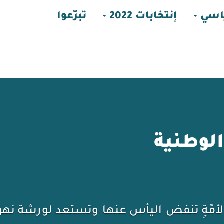
اسي
إنتخابات 2022
تبرّعوا
الوطنية
لةٍ أولويّتها الإنسان، كرامته هويته، وسلاح