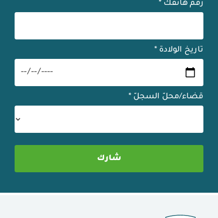
رقم هاتفك
*
تاريخ الولادة
*
قضاء/محلّ السجلّ
*