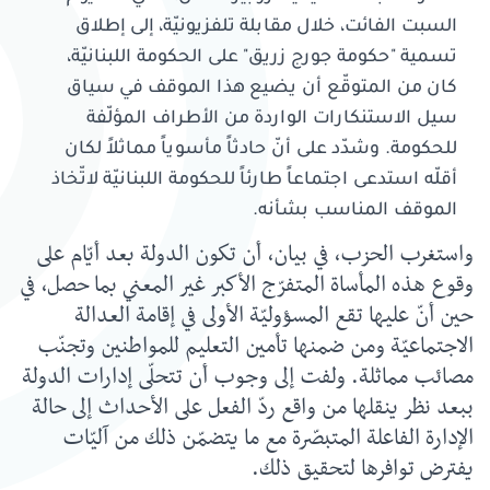
السبت الفائت، خلال مقابلة تلفزيونيّة، إلى إطلاق
تسمية "حكومة جورج زريق" على الحكومة اللبنانيّة،
كان من المتوقّع أن يضيع هذا الموقف في سياق
سيل الاستنكارات الواردة من الأطراف المؤلّفة
للحكومة. وشدّد على أنّ حادثاً مأسوياً مماثلاً لكان
أقلّه استدعى اجتماعاً طارئاً للحكومة اللبنانيّة لاتّخاذ
الموقف المناسب بشأنه.
واستغرب الحزب، في بيان، أن تكون الدولة بعد أيّام على
وقوع هذه المأساة المتفرّج الأكبر غير المعني بما حصل، في
حين أنّ عليها تقع المسؤوليّة الأولى في إقامة العدالة
الاجتماعيّة ومن ضمنها تأمين التعليم للمواطنين وتجنّب
مصائب مماثلة. ولفت إلى وجوب أن تتحلّى إدارات الدولة
ببعد نظر ينقلها من واقع ردّ الفعل على الأحداث إلى حالة
الإدارة الفاعلة المتبصّرة مع ما يتضمّن ذلك من آليّات
يفترض توافرها لتحقيق ذلك.