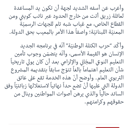
وأعرب عن أسفه الشديد لجهة أن تكون يد المساعدة
لعائلة زريق أتت من خارج الحدود عبر نائب كويتي ومن
القطاع الخاص، مع غياب شبه تام للجهات الرسميّة
المعنيّة اللبنانيّة؛ واصفاً هذا الأمر بالمعيب بحق الدولة.
وأكّد “حزب الكتلة الوطنيّة” أنّه في برنامجه الجديد
الإنسان هو القيمة الأسمى، وأنّه يتضمّن وجوب تأمين
التعليم النوعي المجّاني والإلزامي بعد أن كان يولي تاريخياً
شأن التعليم اهتماماً بالغاً تتوّج سابقاً بتقديمه المشروع
التربوي العام. وأوضح أنّ هذه الخدمة تقع على عاتق
الدولة التي عليها أنْ تضع حداً نهائياً لاستغلالها زبائنيّاً وفق
السائد حالياً والذي يرهن أصوات المواطنين وينال من
حقوقهم وكرامتهم.