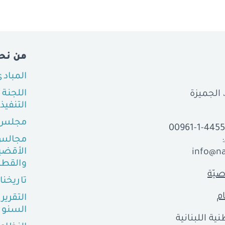
من نح
المباد
اللجنة
التنفيذ
مجلس 
00961-1-445
مجالس
الأقضي
info@na
والقطا
يّة
تاريخنا
م
التقرير
السنو
ية اللبنانية