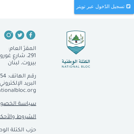
تسجيل الدّخول عبر تويتر
المقرّ العام:
291، شارع غورو، الجميزة
بيروت، لبنان
رقم الهاتف:
554
البريد الإلكتروني:
tionalbloc.org
سياسة الخصوص
الشروط والأحكا
حزب الكتلة الوطن