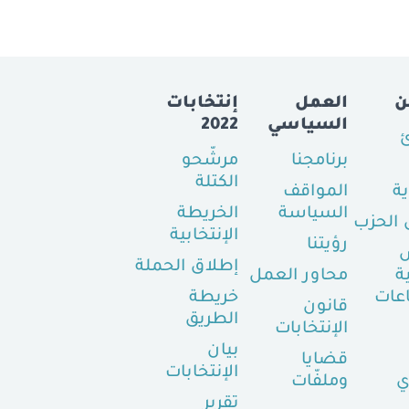
ن
العمل
إنتخابات
السياسي
2022
ئ
برنامجنا
مرشّحو
الكتلة
ية
المواقف
السياسة
الخريطة
الحزب
الإنتخابية
رؤيتنا
إطلاق الحملة
ة
محاور العمل
عات
خريطة
قانون
الطريق
الإنتخابات
بيان
قضايا
الإنتخابات
ي
وملفّات
تقرير