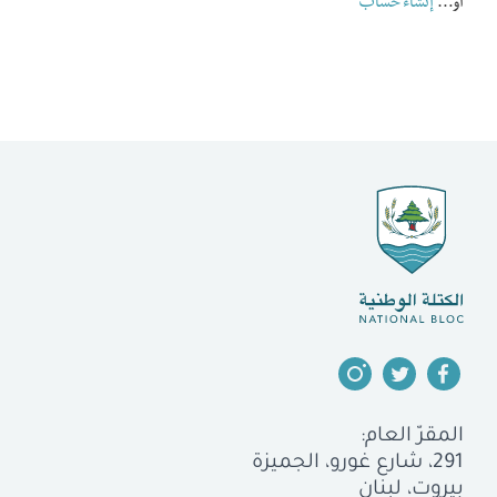
أو…
إنشاء حساب
المقرّ العام:
291، شارع غورو، الجميزة
بيروت، لبنان