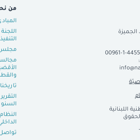
من نح
المباد
اللجنة
التنفيذ
مجلس 
00961-1-445
مجالس
الأقضي
info@na
والقطا
يّة
تاريخنا
م
التقرير
السنو
ية اللبنانية
النظام
ع الحقوق
الداخلي
تواصل 