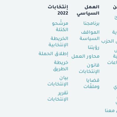
ن
العمل
إنتخابات
السياسي
2022
ئ
برنامجنا
مرشّحو
الكتلة
ية
المواقف
السياسة
الخريطة
الحزب
الإنتخابية
رؤيتنا
إطلاق الحملة
ة
محاور العمل
عات
خريطة
قانون
الطريق
الإنتخابات
بيان
قضايا
الإنتخابات
ي
وملفّات
تقرير
الإنتخابات
معنا