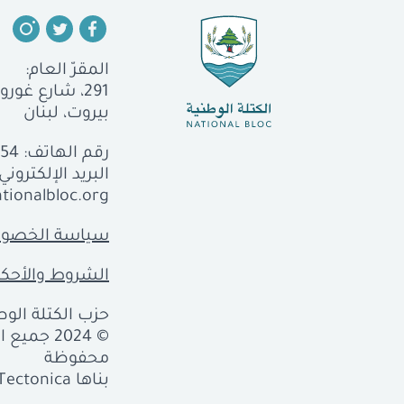
المقرّ العام:
291، شارع غورو، الجميزة
بيروت، لبنان
رقم الهاتف:
554
البريد الإلكتروني:
tionalbloc.org
سياسة الخصوص
الشروط والأحكا
حزب الكتلة الوطن
© 2024 جمي
محفوظة
بناها
Tectonica