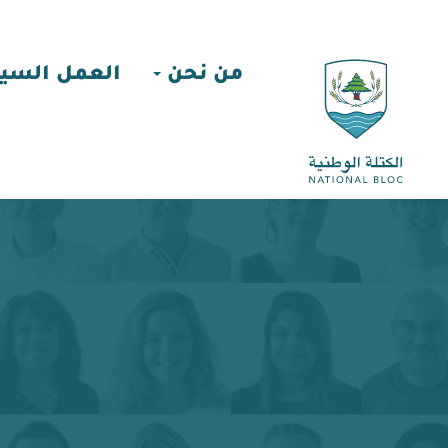
من نحن
العمل السي