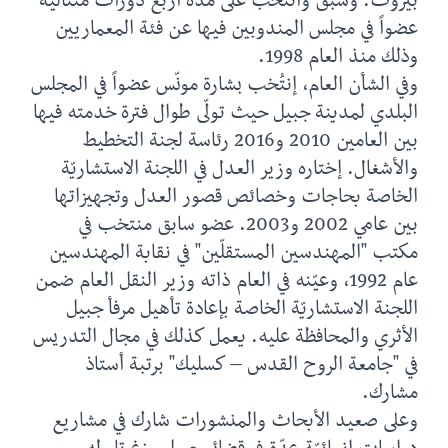
بيروت. وسبق وانتخب على مدة اربع دورات متتالية
عضواً في مجلس المندوبين فيها عن فئة المعماريين
وذلك منذ العام 1998.
وفي الشأن العام، إنتُخب بشارة مونّس عضواً في المجلس
البلدي لمدينة جبيل حيث تولّى طوال فترة خدمته فيها
بين العامين 2010 و2016 رئاسة لجنة التخطيط
والأشغال. إختاره وزير العدل في اللجنة الاستشاريّة
الخاصة بحاجات وخصائص قصور العدل وتجهيزاتها
بين عامي 2002 و2003. عضو سابق منتخب في
مكتب "المهندسين المستقلّين" في نقابة المهندسين
عام 1992، وعيّنه في العام ذاته وزير النقل العام ضمن
اللجنة الاستشاريّة الخاصة بإعادة تأهيل مرفأ جبيل
الأثري والمحافظة عليه. يعمل كذلك في مجال التدريس
في "جامعة الروح القدس – كسليك" برتبة أستاذ
مشارك.
وعلى صعيد الأبحاث والمنشورات شارك في مشاريع