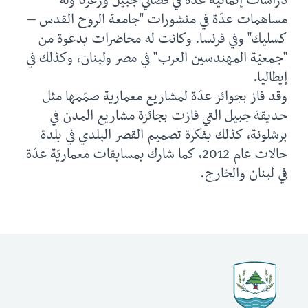
دراسات إنمائيّة عدّة في قضائي جبيل وزغرتا وله
مساهمات عدّة في منشورات "جامعة الروح القدس –
كسليك" وفي فرنسا. وكانت له محاضرات بدعوة من
"جمعيّة المهندسين العرب" في مصر ولبنان، وكذلك في
إيطاليا.
وقد فاز بجوائز عدّة لمشاريع معمارية صمّمها مثل
حديقة جبيل التي فازت بجائزة مشاريع المدن في
برشلونة، كذلك بفكرة تصميم القصر البلدي في بلدة
حالات عام 2012، كما شارك بمسابقات معماريّة عدّة
في لبنان والخارج.