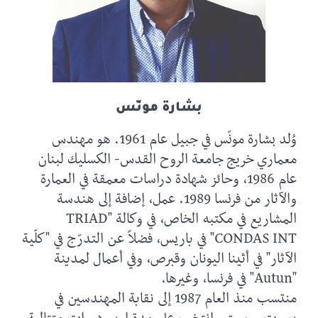
بشارة مونّس
وُلد بشارة مونّس في جبيل عام 1961. هو مهندس
معماري خريج جامعة الروح القدس- الكسليك لبنان
عام 1986، وحائز شهادة دراسات معمقة في العمارة
والآثار من فرنسا 1989. عمل، إضافة إلى هندسة
المشاريع في مكتبه الخاص، في وكالة "TRIAD
CONDAS INT" في باريس، فضلاً عن التدرّج في "كلّية
الآثار" في أثينا اليونان وقبرص، وفي أعمال لمدينة
"Autun" في فرنسا، وغيرها.
منتسب منذ العام 1987 إلى نقابة المهندسين في