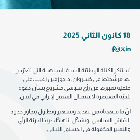
18 كانون الثاني 2025
تستنكر الكتلة الوطنيّة الحملة الممنهجة التي تتعرّض
لها مرشّحتها في كسروان، د. جوزفين زغيب، على
خلفيّة تعبيرها عن رأي سياسي مشروع بشأن دعوة
بلديّة المعيصرة لاستقبال السفير الإيراني في لبنان.
إنّ ما شهدناه من تهديد وتشهير وتطاول يتجاوز حدود
النقاش السياسي، ويشكّل انتهاكًا صريحًا لحريّة الرأي
والتعبير المكفولة في الدستور اللبناني.