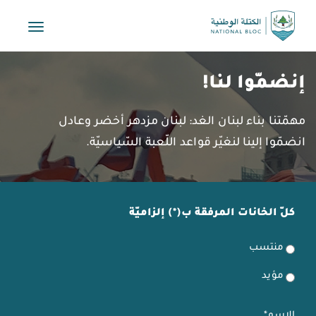
Toggle
vigation
إنضمّوا لنا!
مهمّتنا بناء لبنان الغد: لبنان مزدهر أخضر وعادل
انضمّوا إلينا لنغيّر قواعد اللّعبة السّياسيّة.
كلّ الخانات المرفقة ب(*) إلزاميّة
منتسب
مؤيد
الإسم*