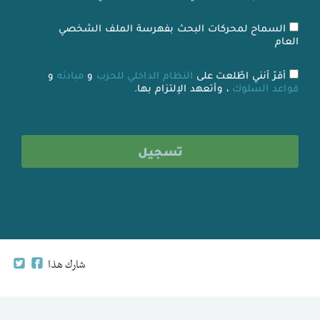
السماح لمحركات البحث بفهرسة الملف الشخصي
العام
أقرّ أنني اطّلعت على
النظام الداخلي للحزب
و
مبادئه
و
قواعد السلوك
، وأتعهد الإلتزام بها.
شارك هذا