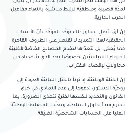
في هذا الوقت نظرًا للحرب الجارية، فالأجدر أن يكون
لمدّة قصيرة ومنطقيّة ترتبط مباشرةً بانتهاء مفاعيل
الحرب الجارية.
إنّ أيّ تأجيلٍ يتجاوز ذلك يؤكّد المؤكَّد بأنّ الأسباب
الحقيقيّة لهذا التمديد لا تقتصر على الظروف القاهرة
كما يُحكى، بل تتعدّاها لتخدم المصالح الخاصّة لأغلبيّة
الفرقاء السياسيّين، خصوصًا بعد الذي شهدناه من
محاولاتٍ لإقصاء الاغتراب.
إنّ الكتلة الوطنيّة، إذ تربأ بالكتل النيابيّة العودة إلى
روحيّة الدستور، تدعوها إلى عدم التمادي في خرق
القانون والتمديد لنفسها لفترةٍ تتعدّى الضرورة، بما
يحترم مبدأ تداول السلطة، ويغلّب المصلحة الوطنيّة
العليا على الحسابات الشخصيّة الضيّقة.