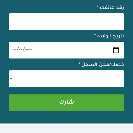
رقم هاتفك
*
تاريخ الولادة
*
قضاء/محلّ السجلّ
*