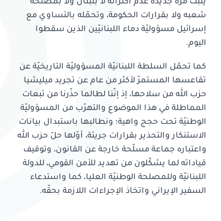
يثبت مرّة جديدة عدم اكتراثه لا بلبنان ولا بمصلحة
شعبه ولا بقرارات الحكومة، وتحمّله بالتساوي مع
إسرائيل مسؤوليّة دماء اللبنانيّين الذين سقطوا
اليوم.
كما تحمّل السلطة اللبنانيّة المسؤوليّة التاريخيّة عن
تقاعسها المستمرّ لأكثر من عام عن تجريد ميليشيا
حزب الله من سلاحها، إذ إنّنا لطالما حذّرنا من تبعات
المماطلة في هذا الموضوع والتهرّب من المسؤوليّة
الوطنيّة تحت حجج واهية؛ ونطالبها باستبدال بيانات
الاستنكار والتحذير بقرارات جريئة، أوّلها حلّ حزب الله
واعتباره جماعة مسلّحة خارجة عن القانون، وتوقيف
قياداته لما يشكّلون من تهديد للأمن القومي، للدولة
اللبنانيّة وللمصلحة الوطنيّة العليا، كما واستدعاء
السفير الإيراني واتخاذ الإجراءات اللازمة بحقّه.