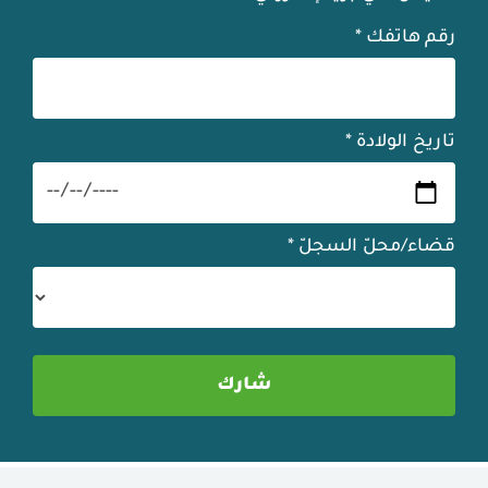
رقم هاتفك
*
تاريخ الولادة
*
قضاء/محلّ السجلّ
*