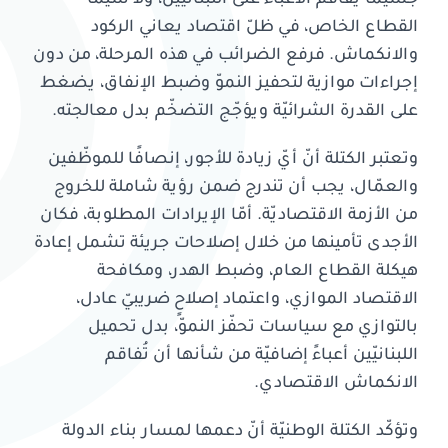
القطاع الخاص، في ظلّ اقتصاد يعاني الركود
والانكماش. فرفع الضرائب في هذه المرحلة، من دون
إجراءات موازية لتحفيز النموّ وضبط الإنفاق، يضغط
على القدرة الشرائيّة ويؤجّج التضخّم بدل معالجته
.
وتعتبر الكتلة أنّ أيّ زيادة للأجور، إنصافًا للموظّفين
والعمّال، يجب أن تندرج ضمن رؤية شاملة للخروج
من الأزمة الاقتصاديّة. أمّا الإيرادات المطلوبة، فكان
الأجدى تأمينها من خلال إصلاحات جريئة تشمل إعادة
هيكلة القطاع العام، وضبط الهدر، ومكافحة
الاقتصاد الموازي، واعتماد إصلاحٍ ضريبيّ عادل،
بالتوازي مع سياسات تحفّز النموّ، بدل تحميل
اللبنانيّين أعباءً إضافيّة من شأنها أن تُفاقم
الانكماش الاقتصادي.
وتؤكّد الكتلة الوطنيّة أنّ دعمها لمسار بناء الدولة