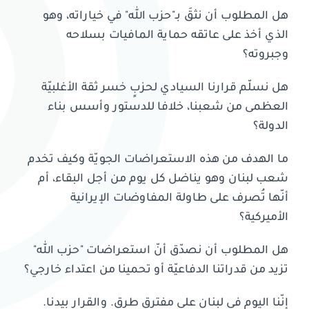
هل المطلوب أن نثقَ بـ"حزب الله" في خياراته، وهو
الذي أخذ على عاتقه حماية المافيات بسلاحه
وجبروته؟
هل نسلّم قرارنا السيادي لحزبٍ خسر ثقة الأغلبيّة
العظمى من شعبنا، خلافا للدستور وأسس بناء
الدولة؟
ما الهدف من هذه الاستعراضات الجويّة وكيف تخدم
شعب لبنان وهو يناضل كل يوم من أجل البقاء، أم
أنّها تُصرف على طاولة المفاوضات الإيرانية
الأميركية؟
هل المطلوب أن نصدّق أنّ استعراضات "حزب الله"
تزيد من قدراتنا الدفاعيّة أو تحمينا من اعتداء خارجي؟
إنّنا اليوم في لبنان على مفترق طرق. والقرار بيدنا.