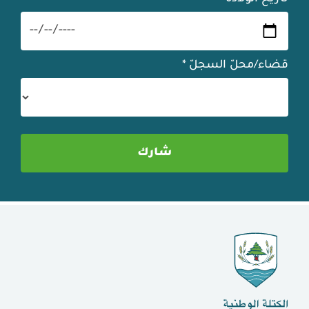
قضاء/محلّ السجلّ
*