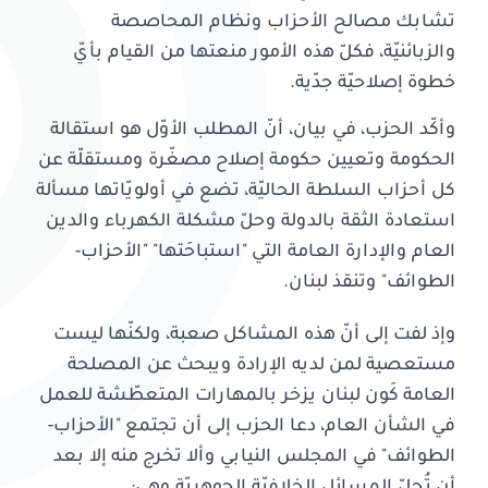
تشابك مصالح الأحزاب ونظام المحاصصة
والزبائنيّة، فكلّ هذه الأمور منعتها من القيام بأيّ
خطوة إصلاحيّة جدّية.
وأكّد الحزب، في بيان، أنّ المطلب الأوّل هو استقالة
الحكومة وتعيين حكومة إصلاح مصغّرة ومستقلّة عن
كل أحزاب السلطة الحاليّة، تضع في أولويّاتها مسألة
استعادة الثقة بالدولة وحلّ مشكلة الكهرباء والدين
العام والإدارة العامة التي "استباحَتها" "الأحزاب-
الطوائف" وتنقذ لبنان.
وإذ لفت إلى أنّ هذه المشاكل صعبة، ولكنّها ليست
مستعصية لمن لديه الإرادة ويبحث عن المصلحة
العامة كَون لبنان يزخر بالمهارات المتعطّشة للعمل
في الشأن العام، دعا الحزب إلى أن تجتمع "الأحزاب-
الطوائف" في المجلس النيابي وألا تخرج منه إلا بعد
أن تُحلّ المسائل الخلافيّة الجوهريّة وهي: