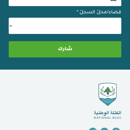
قضاء/محلّ السجلّ
*