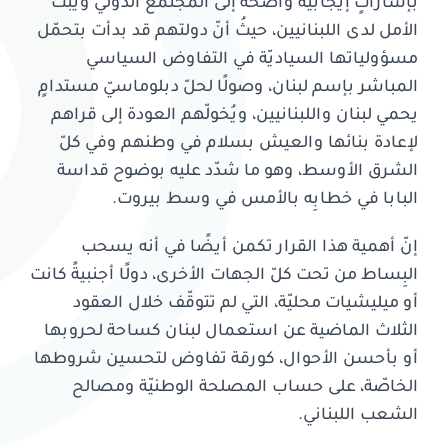
بإشاراتٍ إيجابيّة واضحة إلى المجتمع الدولي ويبث
الأمل لدى اللبنانيين، حيثُ أنّ دولتهم قد بدأت بتحمّل
مسؤولياتها السياديّة في التفاوض السياسي
المباشر بإسم لبنان، وصولًا لحلّ دبلوماسيّ مستدامٍ
يحمي لبنان واللبنانيين، ويُخولّهم العودة إلى قراهم
لإعادة بنائها والعيش بسلام في وطنهم وفي كلّ
الشرق الأوسط، وهو ما شدّد عليه بوضوح قداسة
البابا في خطابِه بالأمس في وسط بيروت.
إنّ أهمية هذا القرار تكمن أيضًا في أنه يسحب
البِساط من تحت كلّ الجهات الأخرى، دولًا أجنبيةً كانت
أو ميليشيات محليّة، التي لم تتوقّف خلال العقود
الثلاث الماضية عن استعمال لبنان كساحة لحروبها
أو بأحسن الأحوال، كورقة تفاوض لتحسين شروطها
الخاصّة، على حساب المصلحة الوطنيّة ومصالح
الشعب اللبناني.