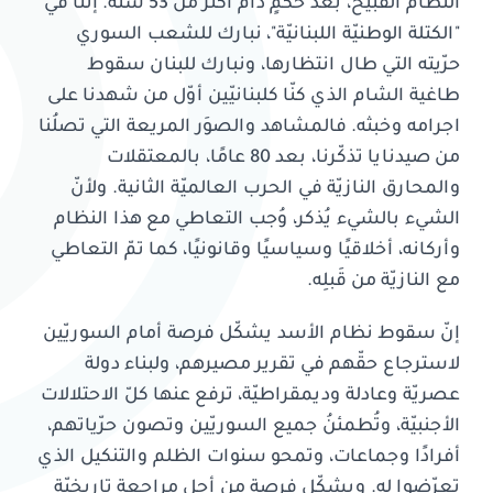
النظام القبيح، بعد حكمٍ دام أكثر من 53 سنة. إننا في
"الكتلة الوطنيّة اللبنانيّة"، نبارك للشعب السوري
حرّيته التي طال انتظارها، ونبارك للبنان سقوط
طاغية الشام الذي كنّا كلبنانيّين أوّل من شهدنا على
اجرامه وخبثه. فالمشاهد والصوَر المريعة التي تصلُنا
من صيدنايا تذكّرنا، بعد 80 عامًا، بالمعتقلات
والمحارق النازيّة في الحرب العالميّة الثانية. ولأنّ
الشيء بالشيء يُذكر، وُجب التعاطي مع هذا النظام
وأركانه، أخلاقيًا وسياسيًا وقانونيًا، كما تمّ التعاطي
مع النازيّة من قَبلِه.
إنّ سقوط نظام الأسد يشكّل فرصة أمام السوريّين
لاسترجاع حقّهم في تقرير مصيرهم، ولبناء دولة
عصريّة وعادلة وديمقراطيّة، ترفع عنها كلّ الاحتلالات
الأجنبيّة، وتُطمئنُ جميع السوريّين وتصون حرّياتهم،
أفرادًا وجماعات، وتمحو سنوات الظلم والتنكيل الذي
تعرّضوا له. ويشكّل فرصة من أجل مراجعة تاريخيّة