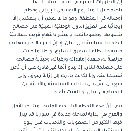
إنّ التطوّرات الأخيرة في سوريا تبشّر أيضًا
باضمحلال المشروع التوسّعي الإيراني وقطع
أوصاله في المنطقة، وهو ما لا يمكن أن ينعكس إلاّ
إيجابًيا على تعزيز الدول الوطنيّة المبنيّة على مصالح
شعوبها وطموحاتهم. ويبشّر بانتهاءٍ قريبٍ لصلاحيّة
الطبقة السياسيّة في لبنان، إذ إنّ الجزء الأكبر منها هو
صنيعة النظام السوري السابق، ولطالما كانت
مرتهَنةً له، منفّذةً إملاءاته ورغباته، ومبدّيةً مصالحه
على مصلحة لبنان؛ إذ يبدو أنّها غير قادرة على أن تُحرّر
نفسها منه، وإلاّ لكانت بادرت إلى إزالة رموزه، وإلى
منع من تبقّى من قياداته السياسيّة والأمنيّة من
الاختباء في لبنان أو العبث بأمنه.
يبقى أنّ هذه اللحظة التاريخيّة المليئة بمشاعر الأمل
والفرح هي بداية لمرحلة جديدة في سوريا قد يبرز
فيها الكثير من الصعوبات والتحدّيات قبل بلوغ
الاستقرار المنشود. فعلينا كلبنانيّين التحلّي بأقصى