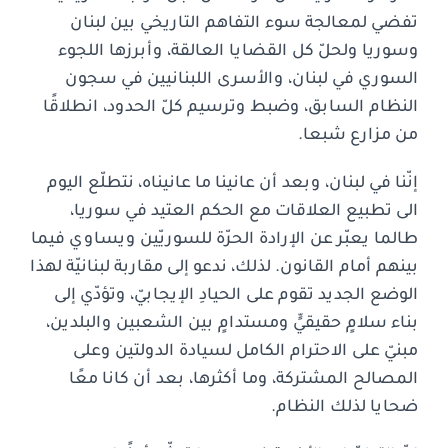
تفضي لمعالجة سوء التفاهم التاريخي بين لبنان
وسوريا ولحلّ كل القضايا العالقة، وأبرزها اللجوء
السوري في لبنان، والأسرى اللبنانيين في سجون
النظام السابق، وضبط وترسيم كلّ الحدود، انطلاقًا
من مزارع شبعا.
إنّنا في لبنان، وبعد أن عانينا ما عانيناه، نتطلّع اليوم
الى تطبيع العلاقات مع الحكم العتيد في سوريا،
طالما يعبّر عن الإرادة الحرّة للسوريّين ويساوي فيما
بينهم أمام القانون. لذلك، ندعو إلى مقاربة لبنانيّة لهذا
الوضع الجديد تقوم على الحيادِ الإيجابيّ، وتؤدّي إلى
بناء سلامٍ حقيقيٍّ ومستدامٍ بين الشعبين والبلدين،
مبنيّ على الاحترام الكامل لسيادة الدولتين وعلى
المصالح المشتركة، وما أكثرها، بعد أن كانا معًا
ضحايا لذلك النظام.