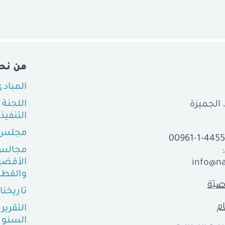
من نح
المباد
اللجنة
التنفيذ
مجلس 
00961-1-445
مجالس
الأقضي
info@na
والقطا
يّة
تاريخنا
م
التقرير
السنو