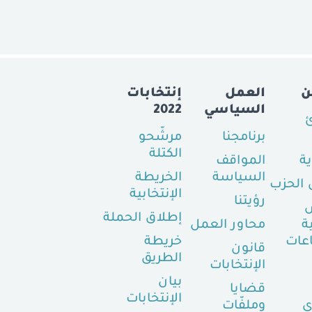
ن
العمل
إنتخابات
السياسي
2022
ئ
برنامجنا
مرشّحو
الكتلة
ية
المواقف
السياسة
الخريطة
الحزب
الإنتخابية
رؤيتنا
إطلاق الحملة
ة
محاور العمل
عات
خريطة
قانون
الطريق
الإنتخابات
بيان
قضايا
الإنتخابات
ي
وملفّات