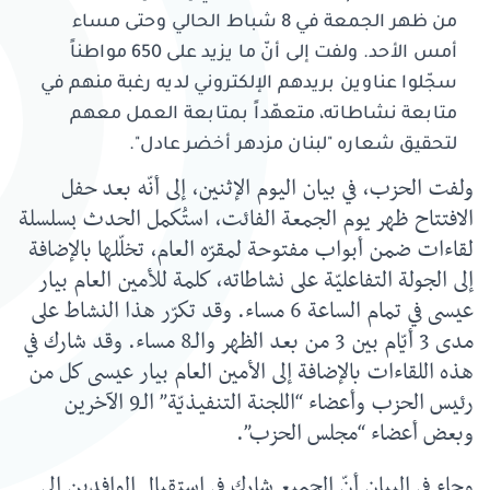
من ظهر الجمعة في 8 شباط الحالي وحتى مساء
أمس الأحد. ولفت إلى أنّ ما يزيد على 650 مواطناً
سجّلوا عناوين بريدهم الإلكتروني لديه رغبة منهم في
متابعة نشاطاته، متعهّداً بمتابعة العمل معهم
لتحقيق شعاره "لبنان مزدهر أخضر عادل".
ولفت الحزب، في بيان اليوم الإثنين، إلى أنّه بعد حفل
الافتتاح ظهر يوم الجمعة الفائت، استُكمل الحدث بسلسلة
لقاءات ضمن أبواب مفتوحة لمقرّه العام، تخلّلها بالإضافة
إلى الجولة التفاعليّة على نشاطاته، كلمة للأمين العام بيار
عيسى في تمام الساعة 6 مساء. وقد تكرّر هذا النشاط على
مدى 3 أيّام بين 3 من بعد الظهر والـ8 مساء. وقد شارك في
هذه اللقاءات بالإضافة إلى الأمين العام بيار عيسى كل من
رئيس الحزب وأعضاء “اللجنة التنفيذيّة” الـ9 الآخرين
وبعض أعضاء “مجلس الحزب”.
وجاء في البيان أنّ الجميع شارك في استقبال الوافدين إلى