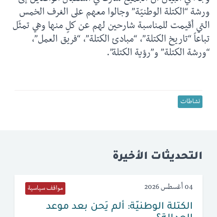
ورشة “الكتلة الوطنيّة” وجالوا معهم على الغرف الخمس
التي أقيمت للمناسبة شارحين لهم عن كلٍ منها وهي تمثّل
تباعاً “تاريخ الكتلة”، “مبادئ الكتلة”، “فريق العمل”،
“ورشة الكتلة” و”رؤية الكتلة”.
نشاطات
التحديثات الأخيرة
04 أغسطس 2026
مواقف سياسية
الكتلة الوطنيّة: ألم يَحن بعد موعد