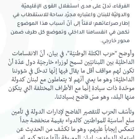
الفرقاء، تدلّ على مدى استغلال القوى الإقليميّة
والدوليّة للبنان واعتباره مجرّد ساحة للاستقطاب في
إطار صراعاتهم؛ لافتاً إلى أنّ أسباب هذا الموضوع
تكمن في انقسامنا الداخلي وتموضع كل طرف ضمن
محور خارجي.
وأوضح “حزب الكتلة الوطنيّة”، في بيان، أنّ الانقسامات
الداخليّة بين اللبنانيّين تسمح لوزراء خارجيّة دول عدّة أنْ
تكون لهم مواقف أقل ما يقال فيها إنّها تدخّل في شؤوننا
الداخليّة؛ وهو ما يعني أنّهم لا يتعاملون مع لبنان كدولة
موحّدة ذات سيادة إنّما مع الأطراف المختلفة التي يتكوّن
منها البلد، وهو مسّ فاضح بسيادتنا.
وتأسّف الحزب للتقصير الفاضح لإدارات الدولة في تأمين
سلع أساسيّة للمواطنين كالدواء بقيمة منخفضة جداً
تنعكس إيجاباً عليهم، وهو ما تكشّف من الحديث عن
استيراد الدواء من إيران المعروفة بأنّها منتج كبير له.