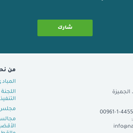
من نح
المباد
اللجنة
التنفيذ
مجلس 
00961-1-445
مجالس
الأقضي
info@na