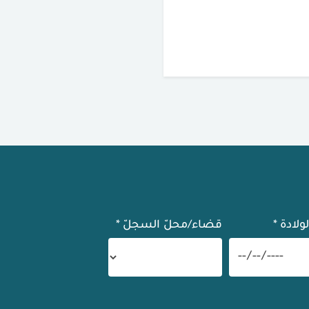
لولادة
*
قضاء/محلّ السجلّ
*