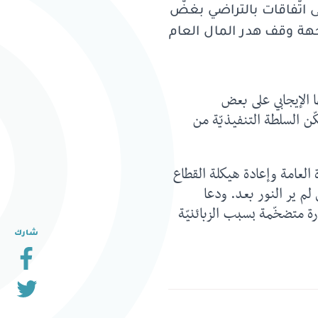
لى اتّفاقات بالتراضي بغضّ
لجهة وقف هدر المال العام
ا الإيجابي على بعض
ّن السلطة التنفيذيّة من
لعامة وإعادة هيكلة القطاع
ً عن إنجاز مسح شامل له وهو ما أُقرّ بقانون في 21 آب 2017 والذي لم ير النور بعد. ودعا
ارة متضخّمة بسبب الزبائنيّة
شارك