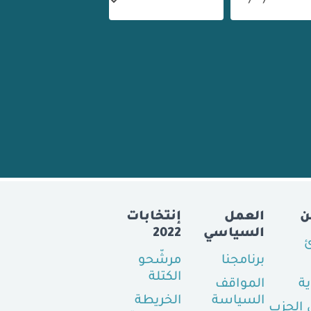
ن
العمل
إنتخابات
السياسي
2022
ئ
برنامجنا
مرشّحو
الكتلة
ية
المواقف
السياسة
الخريطة
الحزب