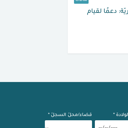
نشاطات
ة: دعمًا لقيام
لولادة
*
قضاء/محلّ السجلّ
*