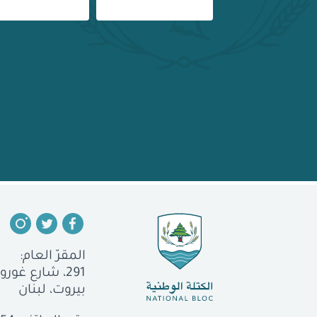
المقرّ العام:
291، شارع غورو، الجميزة
بيروت، لبنان