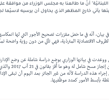
 اللبنانيّة" أنّ ما طالعنا به مجلس الوزراء من موافقة ع
قّيتها يأتي خارج المظهر الذي يحاول أن يرسيه لاسيّما 
ي بيان، أنّه في ما خصّ مقرّرات تصحيح الأجور التي لها انعكاسه
لظروف الاقتصاديّة المتردّية، فهي تأتي من دون رؤية واضحة تمك
ووعدت في بيانها الوزاري بوضع دراسة شاملة عن وضع الإدارة ا
العام وإصلاح أنظمته فضلا
 إجراء هذه الدراسة لأنّه من غير الجائز بعد اليوم أن تبقى الإد
لطة بأبسط الأمور كعدد موظّفيها.