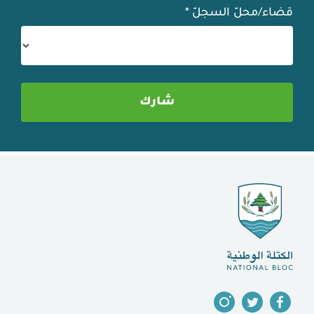
قضاء/محلّ السجلّ
*