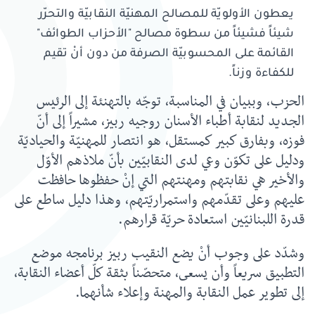
يعطون الأولويّة للمصالح المهنيّة النقابيّة والتحرّر
شيئاً فشيئاً من سطوة مصالح "الأحزاب الطوائف"
القائمة على المحسوبيّة الصرفة من دون أنْ تقيم
للكفاءة وزناً.
الحزب، وببيان في المناسبة، توجّه بالتهنئة إلى الرئيس
الجديد لنقابة أطباء الأسنان روجيه ربيز، مشيراً إلى أنّ
فوزه، وبفارق كبير كمستقل، هو انتصار للمهنيّة والحياديّة
ودليل على تكوّن وعي لدى النقابيّين بأنّ ملاذهم الأوّل
والأخير هي نقابتهم ومهنتهم التي إنْ حفظوها حافظت
عليهم وعلى تقدّمهم واستمراريّتهم، وهذا دليل ساطع على
قدرة اللبنانيّين استعادة حريّة قرارهم.
وشدّد على وجوب أنْ يضع النقيب ربيز برنامجه موضع
التطبيق سريعاً وأن يسعى، متحصّناً بثقة كلّ أعضاء النقابة،
إلى تطوير عمل النقابة والمهنة وإعلاء شأنهما.