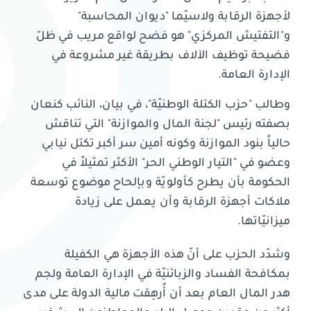
لأجهزة الرقابة ولاسيّما "ديوان المحاسبة"
و"التفتيش المركزي" هو فضح لواقع مريب في ظلّ
فضيحة توظيف الآلاف بطريقة غير مشروعة في
الإدارة العامة.
وطالب "حزب الكتلة الوطنيّة"، في بيان، النائب كنعان
بصفته رئيس "لجنة المال والموازنة" التي تناقش
حالياً بنود الموازنة وكونه أمين سر أكبر تكتل نيابي
وعضو في "التيار الوطني الحر" الأكثر تمثيلاً في
الحكومة بأن يطرح كأولويّة وبإلحاح موضوع توسعة
ملاكات أجهزة الرقابة وأن يعمل على زيادة
ميزانيّاتها.
وشدّد الحزب على أنّ هذه الأجهزة هي الكفيلة
بمكافحة الفساد والزبائنيّة في الإدارة العامة ولجم
هدر المال العام بعد أن أُرهِقت مالية الدولة على مدى