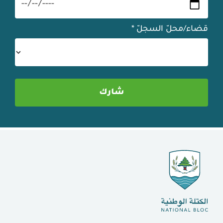
قضاء/محلّ السجلّ
*