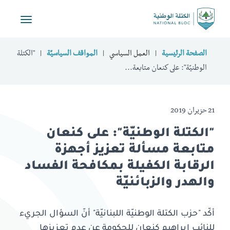
Toggle
vigation
الصفحة الرئيسية
العمل السياسي
المواقف السياسيّة
"الكتلة
الوطنيّة": على كنعان متابعة...
21 حزيران 2019
"الكتلة الوطنيّة": على كنعان
متابعة مسألة تعزيز أجهزة
الرقابة الكفيلة بمكافحة الفساد
والهدر والزبائنيّة
أكّد "حزب الكتلة الوطنيّة اللبنانيّة" أنّ السؤال الجريء
للنائب ابراهيم كنعان للحكومة عن عدم تعزيزها