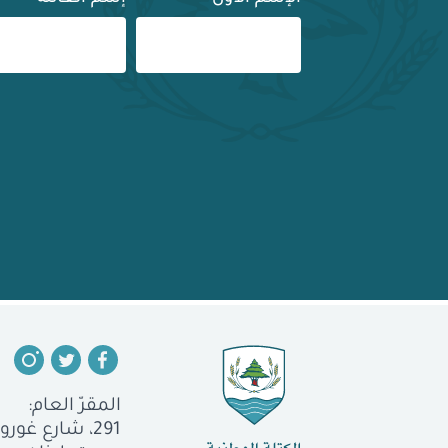
المقرّ العام:
291، شارع غورو، الجميزة