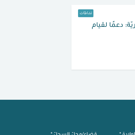
نشاطات
ة: دعمًا لقيام
لولادة
*
قضاء/محلّ السجلّ
*