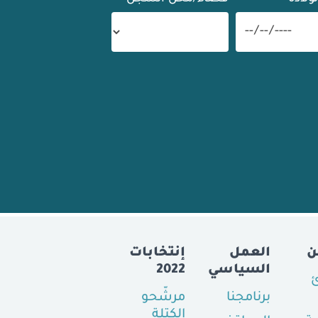
ن
العمل
إنتخابات
السياسي
2022
ئ
برنامجنا
مرشّحو
الكتلة