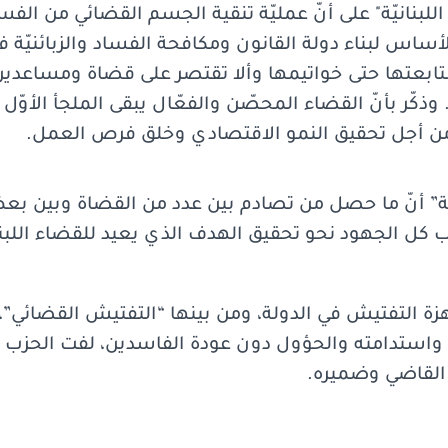
للبنانيّة" على أنّ عمليّة تنقية الجسم القضائي من الفسا
لأساس لبناء دولة القانون ومكافحة الفساد والزبائنيّة ف
 متابعتها حتى خواتيمها وألا تقتصر على قضاة ومساعدين
وذكّر بأنّ القضاء المحصّن والفعّال يبقى الملجأ الأوّل
ن أجل تحقيق النمو الاقتصادي وخلق فرص العمل.
يّة” أنّ ما حصل من تصادم بين عدد من القضاة وبين بعض
صب كل الجهود نحو تحقيق الهدف الذي يعيد للقضاء اللبن
هزة التفتيش في الدولة، ومن بينها “التفتيش القضائي”،
 واستدامته والحؤول دون عودة الفاسدين، لفت الحزب إ
 القاضي وضميره.