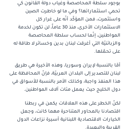
بوجود سلطة المحاصصة وغياب دولة القانون كي
تحمي استثماراتها؟ وفي ما لو خاطرت الصين
واستثمرت، فمن المؤكّد أنّه على غرار كل
الاستثمارات الأخرى، منذ 30 عاماً، لن تكون لخدمة
المواطنين، إنّما لحساب سلطة المحاصصة
والزبائنيّة التي أغرقت لبنان بدين وخسائر لا طاقة له
على تحمّلها.
أمّا بالنسبة لإيران وسوريا، وهذه الأخيرة هي طريق
لبنان للتصدير إلى البلدان العربيّة، فإنّ المحافظة على
هذا المنفذ واجبة، وكذلك الأمر بالنسبة للأسواق في
دول الخليج حيث يعمل مئات آلاف المواطنين.
لكنّ الخطر على هذه العلاقات يكمن في ربطنا
اقتصادنا بالمحاور المتناحرة مهما كانت، وجعل
الخيارات الاقتصادية اللبنانية أسيرة نزاعات الدول
القريبة والبعيدة.