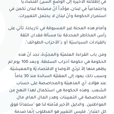
في إطلالته الأخيرة إلى الوضع السيّئ اقتصادياً
واجتماعياً في لبنان، مؤكّداً أنّ مصلحة لبنان تكمن في
استمرار الحكومة وأنّ لبنان لا يحتمل التغييرات.
وأمام هذه المحنة غير المسبوقة في تاريخنا، تأتي على
رأس المخاطر المحدقة بنا مسألة فقدان الثقة
بالقيادات السياسيّة أو بـ"الأحزاب-الطوائف".
ومن باب القراءة العلميّة والمجرّدة، نجد أنّ هذه
الحكومة هي حكومة أحزاب السلطة. وبعد 100 يوم لم
يظهر منها إلاّ تردّي الأوضاع الاقتصاديّة والمعيشيّة.
وسبب ذلك يعود إلى العقليّة السائدة منذ 30 عاماً
عند هؤلاء، أي المذهبيّة والمحاصصة على حساب
الشعب. وهذه الحكومة هي استكمال لهذا النهج من
المحاصصة في التعيينات وهدر المال العام، مال
المواطنين. والدليل الأخير قدّمته لنا هو "سلعاتا فوق
كل اعتبار". فليس التغيير هو المطلوب إنّما صدمة