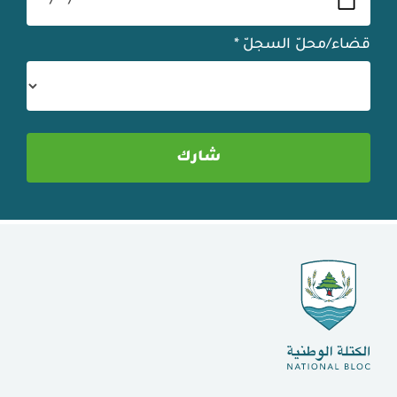
قضاء/محلّ السجلّ
*