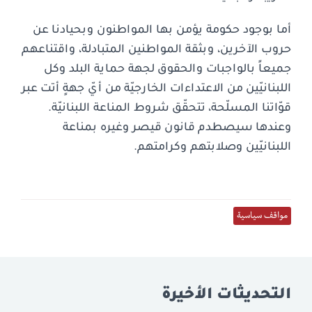
أما بوجود حكومة يؤمن بها المواطنون وبحيادنا عن
حروب الآخرين، وبثقة المواطنين المتبادلة، واقتناعهم
جميعاً بالواجبات والحقوق لجهة حماية البلد وكل
اللبنانيّين من الاعتداءات الخارجيّة من أيّ جهةٍ أتت عبر
قوّاتنا المسلّحة، تتحقّق شروط المناعة اللبنانيّة.
وعندها سيصطدم قانون قيصر وغيره بمناعة
اللبنانيّين وصلابتهم وكرامتهم.
مواقف سياسية
التحديثات الأخيرة