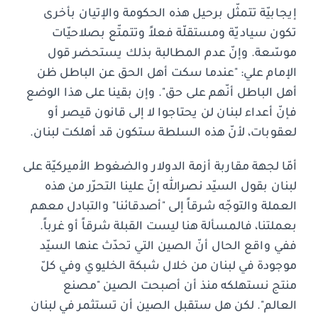
إيجابيّة تتمثّل برحيل هذه الحكومة والإتيان بأخرى
تكون سياديّة ومستقلّة فعلاً وتتمتّع بصلاحيّات
موسّعة. وإنّ عدم المطالبة بذلك يستحضر قول
الإمام علي: "عندما سكت أهل الحق عن الباطل ظن
أهل الباطل أنّهم على حق". وإن بقينا على هذا الوضع
فإنّ أعداء لبنان لن يحتاجوا لا إلى قانون قيصر أو
لعقوبات، لأنّ هذه السلطة ستكون قد أهلكت لبنان.
أمّا لجهة مقاربة أزمة الدولار والضغوط الأميركيّة على
لبنان بقول السيّد نصرالله إنّ علينا التحرّر من هذه
العملة والتوجّه شرقاً إلى "أصدقائنا" والتبادل معهم
بعملتنا، فالمسألة هنا ليست القبلة شرقاً أو غرباً.
ففي واقع الحال أنّ الصين التي تحدّث عنها السيّد
موجودة في لبنان من خلال شبكة الخليوي وفي كلّ
منتج نستهلكه منذ أن أصبحت الصين "مصنع
العالم". لكن هل ستقبل الصين أن تستثمر في لبنان