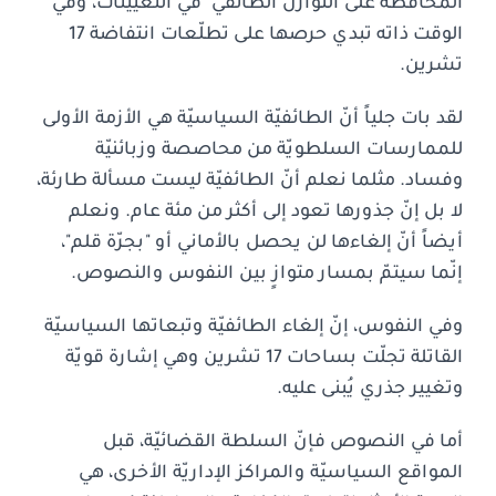
المحافظة على التوازن الطائفي" في التعيينات، وفي
الوقت ذاته تبدي حرصها على تطلّعات انتفاضة 17
تشرين.
لقد بات جلياً أنّ الطائفيّة السياسيّة هي الأزمة الأولى
للممارسات السلطويّة من محاصصة وزبائنيّة
وفساد. مثلما نعلم أنّ الطائفيّة ليست مسألة طارئة،
لا بل إنّ جذورها تعود إلى أكثر من مئة عام. ونعلم
أيضاً أنّ إلغاءها لن يحصل بالأماني أو "بجرّة قلم"،
إنّما سيتمّ بمسار متوازٍ بين النفوس والنصوص.
وفي النفوس، إنّ إلغاء الطائفيّة وتبعاتها السياسيّة
القاتلة تجلّت بساحات 17 تشرين وهي إشارة قويّة
وتغيير جذري يُبنى عليه.
أما في النصوص فإنّ السلطة القضائيّة، قبل
المواقع السياسيّة والمراكز الإداريّة الأخرى، هي