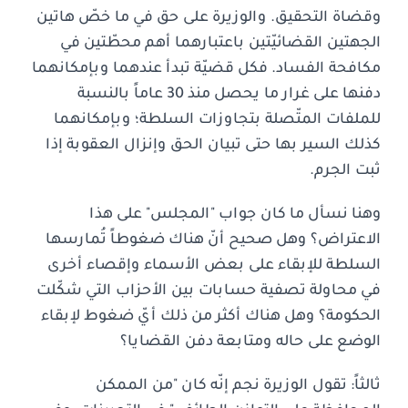
وقضاة التحقيق. والوزيرة على حق في ما خصّ هاتين
الجهتين القضائيّتين باعتبارهما أهم محطّتين في
مكافحة الفساد. فكل قضيّة تبدأ عندهما وبإمكانهما
دفنها على غرار ما يحصل منذ 30 عاماً بالنسبة
للملفات المتّصلة بتجاوزات السلطة؛ وبإمكانهما
كذلك السير بها حتى تبيان الحق وإنزال العقوبة إذا
ثبت الجرم.
وهنا نسأل ما كان جواب "المجلس" على هذا
الاعتراض؟ وهل صحيح أنّ هناك ضغوطاً تُمارسها
السلطة للإبقاء على بعض الأسماء وإقصاء أخرى
في محاولة تصفية حسابات بين الأحزاب التي شكّلت
الحكومة؟ وهل هناك أكثر من ذلك أيّ ضغوط لإبقاء
الوضع على حاله ومتابعة دفن القضايا؟
ثالثاً: تقول الوزيرة نجم إنّه كان "من الممكن