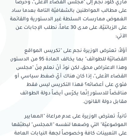
ماري كلود نجم إلى "مجلس القضاء الأعلى"، وحرصاً
على مطالب المواطنين بالشفافيّة التامة بعدما ساد
الغموض ممارسات السلطة غير الدستورية والقائمة
على الزبائنيّة، على مدى 30 عاماً، نطلب الإجابات عن
الآتي:
أوّلاً: تعترض الوزيرة نجم على "تكريس المواقع
القضائيّة للطوائف" بما يخالف المادة 95 من الدستور،
وهذا الاعتراض محق، لكن نودّ أنْ نعلم مِنْ "مجلس
القضاء الأعلى"، إذا كان هناك أيّ ضغط سياسي أو
فئوي على أعضائه؟ فهذا التكريس ليس فقط
مناقضاً للدستور إنّما يكرّس أيضاً دولة الطوائف
مقابل دولة القانون.
ثانياً: تعترض الوزيرة على عدم مراعاة "المعايير
الموضوعيّة" التي وضعها لنفسه "المجلس" ليطبّقها
على التعيينات كافة وخصوصاً لجهة النيابات العامة