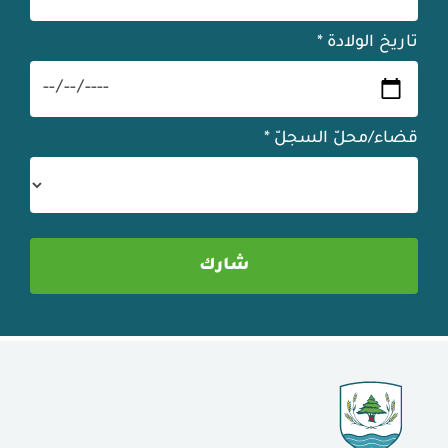
تاريخ الولادة
*
قضاء/محلّ السجلّ
*