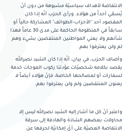
الانتفاضة لأهداف سياسيّة مشبوهة من دون أنْ
يُسمّي أحداً من هؤلاء. ورأى الحزب أنّه إذا كان
المقصود أحد "الأحزاب-الطوائف" المشاركة حالياً أو
سابقاً في المنظومة الحاكمة على مدى 30 عاماً فهذا
شأنهم ولا يعني المواطنين المنتفضين بشيء وهم
لم ولن يعترفوا بهم.
وأضاف الحزب، في بيان، أنّه إذا كان السّيد نصرالله
يقصد بكلامه شخصيّات عوّدتنا ركوب الموجات خدمة
لسفارات أو لمصالحها الخاصة، فإنّ هؤلاء أيضاً لا
يعنون المنتفضين ولم ولن يعترفوا بهم.
واعتبر أنّ كل ما أشار إليه السّيد نصرالله ليس إلا
محاولات بعضهم الشاذة والهادفة إلى سرقة
الانتفاضة العصيّة على أيّ إمكانيّة لحرفها عن