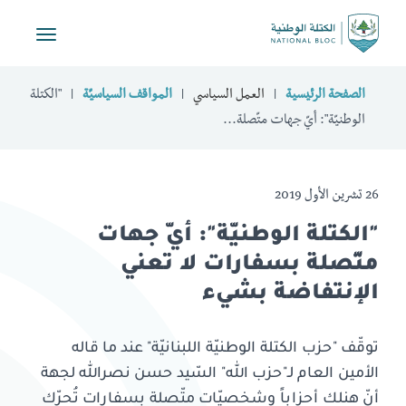
Toggle
vigation
الصفحة الرئيسية
العمل السياسي
المواقف السياسيّة
"الكتلة
الوطنيّة": أيّ جهات متّصلة...
26 تشرين الأول 2019
"الكتلة الوطنيّة": أيّ جهات
متّصلة بسفارات لا تعني
الإنتفاضة بشيء
توقّف "حزب الكتلة الوطنيّة اللبنانيّة" عند ما قاله
الأمين العام لـ"حزب الله" السّيد حسن نصرالله لجهة
أنّ هنلك أحزاباً وشخصيّات متّصلة بسفارات تُحرّك