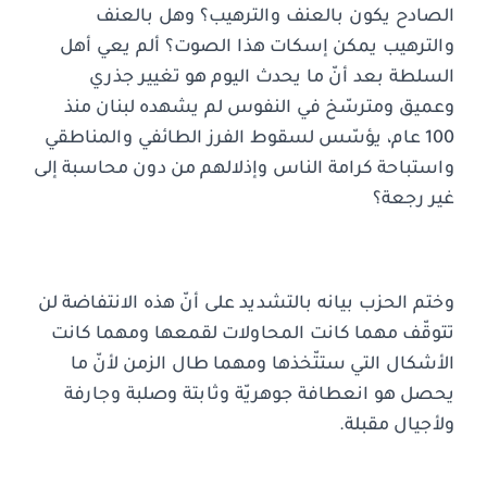
الصادح يكون بالعنف والترهيب؟ وهل بالعنف
والترهيب يمكن إسكات هذا الصوت؟ ألم يعي أهل
السلطة بعد أنّ ما يحدث اليوم هو تغيير جذري
وعميق ومترسّخ في النفوس لم يشهده لبنان منذ
100 عام، يؤسّس لسقوط الفرز الطائفي والمناطقي
واستباحة كرامة الناس وإذلالهم من دون محاسبة إلى
غير رجعة؟
وختم الحزب بيانه بالتشديد على أنّ هذه الانتفاضة لن
تتوقّف مهما كانت المحاولات لقمعها ومهما كانت
الأشكال التي ستتّخذها ومهما طال الزمن لأنّ ما
يحصل هو انعطافة جوهريّة وثابتة وصلبة وجارفة
ولأجيال مقبلة.