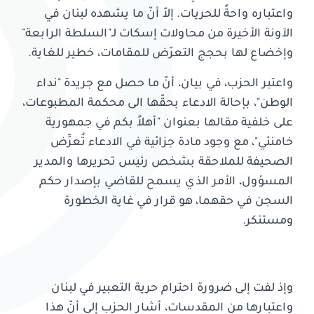
واعتباره واحةً للحريات. إلاّ أنّ ما يشهده لبنان في
الآونة الأخيرة من محاولات إسكات لـ"السلطة الرابعة"
وإخضاع لها بحجج التعرّض للمقامات، خطير للغاية.
واعتبر الحزب، في بيان، أنّ ما حصل مع جريدة "نداء
الوطن"، بإحالة الادعاء بحقّها الى محكمة المطبوعات،
على خلفية مقالها بعنوان "أهلاً بكم في جمهورية
خامنئي"، مع وجود مادة جزائية في الادعاء تُعرِّض
الصحيفة للملاحقة بشخص رئيس تحريرها والمدير
المسؤول، الأمر الذي يسمح للقاضي بإصدار حكم
السجن في حقهما، هو قرار في غاية الخطورة
ومستنكر.
وإذ لفت إلى ضرورة احترام حرية التعبير في لبنان
واعتبارها من المقدسات، أشار الحزب إلى أنّ هذا