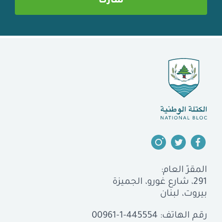
المقرّ العام:
291، شارع غورو، الجميزة
بيروت، لبنان
رقم الهاتف:
00961-1-445554