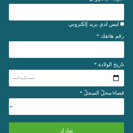
ليس لدي بريد إلكتروني
رقم هاتفك
*
تاريخ الولادة
*
قضاء/محلّ السجلّ
*