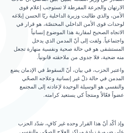
الارتهان والجرعة المفرطة لا تستوجب إعلام قوى
الأمن، والذي طالبت وزيرة الداخلية ريّا الحسن إبلاغه
لوحدات قوى الأمن الداخلي المختصّة، هو قرار في
الاتجاه الصحيح لمقاربة هذا الموضوع إنسانياً
واجتماعياً. ولفت إلى أنّ المدمن الذي يدخل
المستشفى هو في حالة صحية ونفسية منهارة تجعل
منه ضحية، فلا جدوى من ملاحقته قانونياً.
واعتبر الحزب، في بيان، أنّ السقوط في الإدمان يضع
المدمن في حالة ذلّ غير إنسانية وعلاجه الصحّي
والنفسي هو الوسيلة الوحيدة لإعادته إلى المجتمع
عضواً فعّالاً ومنتجاً كي يستعيد كرامته.
وإذ أكّد أنّ هذا القرار وحده غير كافٍ، شدّد الحزب
على ضرورة زيادة مراكز العلاج الصحّي والنفسي