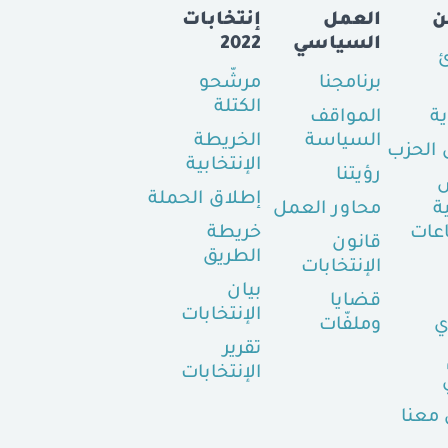
ن
العمل
إنتخابات
السياسي
2022
ئ
برنامجنا
مرشّحو
الكتلة
ية
المواقف
السياسة
الخريطة
الحزب
الإنتخابية
رؤيتنا
إطلاق الحملة
ة
محاور العمل
عات
خريطة
قانون
الطريق
الإنتخابات
بيان
قضايا
الإنتخابات
ي
وملفّات
تقرير
الإنتخابات
معنا