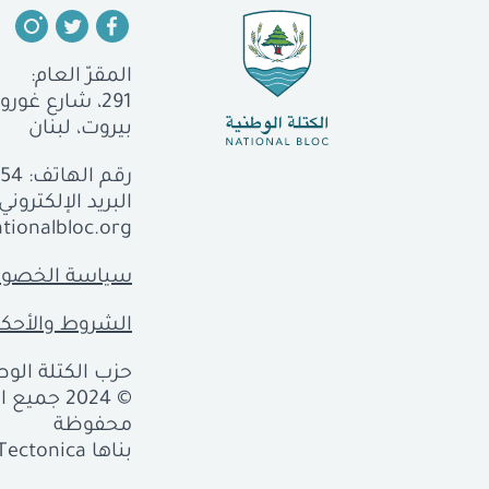
المقرّ العام:
291، شارع غورو، الجميزة
بيروت، لبنان
رقم الهاتف:
554
البريد الإلكتروني:
tionalbloc.org
سياسة الخصوص
الشروط والأحكا
حزب الكتلة الوطن
© 2024 جمي
محفوظة
بناها
Tectonica