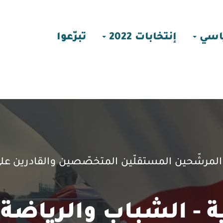
اسي
إنتخابات 2022
تبرّعوا
مرشّحين المستقلّين المتخصّصين والقادرين على إ
ية - الشباب والرياضة