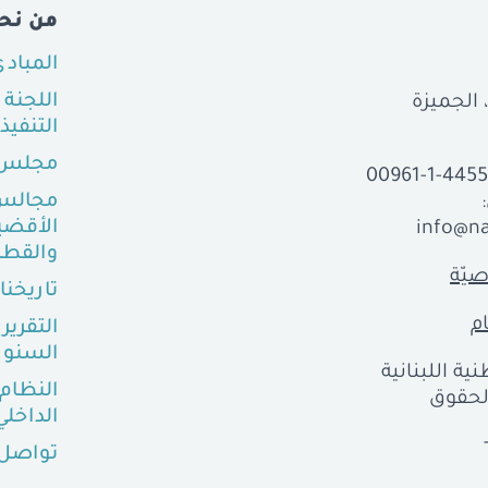
من نح
المباد
اللجنة
التنفيذ
مجلس 
00961-1-445
مجالس
الأقضي
info@na
والقطا
يّة
تاريخنا
م
التقرير
السنو
ية اللبنانية
النظام
ع الحقوق
الداخلي
تواصل 