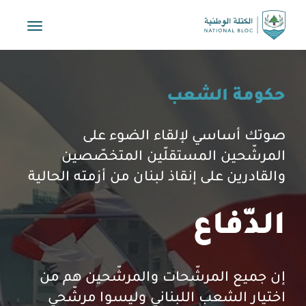
Toggle
vigation
حكومة الشعب
صوتك أساسي لإلقاء الضوء على
المرشّحين المستقلّين المتخصّصين
والقادرين على إنقاذ لبنان من أزمته الحالية
الدّفاع
إن جميع المرشّحات والمرشّحين هم من
اختيار الشعب اللبناني وليسوا مرشّحي