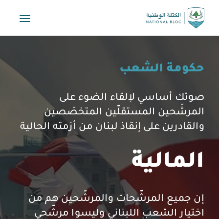
Toggle
vigation
حكومة الشعب
صوتك أساسي لإلقاء الضوء على
المرشّحين المستقلّين المتخصّصين
والقادرين على إنقاذ لبنان من أزمته الحالية
المالية
إن جميع المرشّحات والمرشّحين هم من
اختيار الشعب اللبناني وليسوا مرشّحي