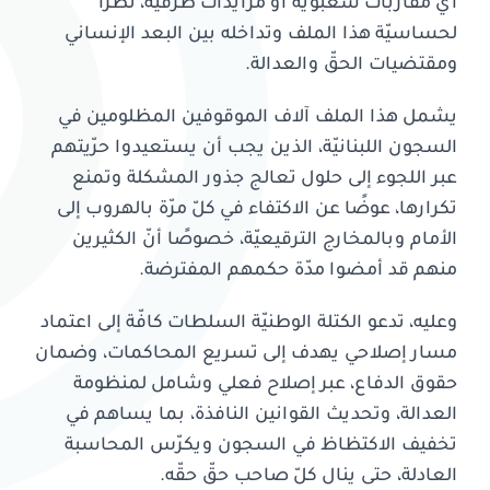
أيّ مقاربات شعبويّة أو مزايدات ظرفيّة، نظرًا
لحساسيّة هذا الملف وتداخله بين البعد الإنساني
ومقتضيات الحقّ والعدالة.
يشمل هذا الملف آلاف الموقوفين المظلومين في
السجون اللبنانيّة، الذين يجب أن يستعيدوا حرّيتهم
عبر اللجوء إلى حلول تعالج جذور المشكلة وتمنع
تكرارها، عوضًا عن الاكتفاء في كلّ مرّة بالهروب إلى
الأمام وبالمخارج الترقيعيّة، خصوصًا أنّ الكثيرين
منهم قد أمضوا مدّة حكمهم المفترضة.
وعليه، تدعو الكتلة الوطنيّة السلطات كافّة إلى اعتماد
مسار إصلاحي يهدف إلى تسريع المحاكمات، وضمان
حقوق الدفاع، عبر إصلاح فعلي وشامل لمنظومة
العدالة، وتحديث القوانين النافذة، بما يساهم في
تخفيف الاكتظاظ في السجون ويكرّس المحاسبة
العادلة، حتى ينال كلّ صاحب حقّ حقّه.