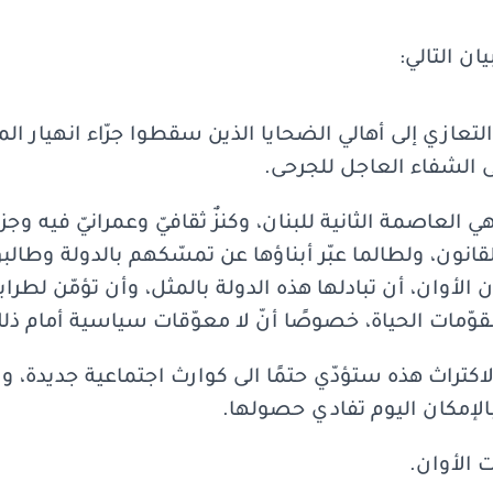
ان التالي:
رّ التعازي إلى أهالي الضحايا الذين سقطوا جرّاء انهيار 
ّى الشفاء العاجل للجرحى.
العاصمة الثانية للبنان، وكنزٌ ثقافيّ وعمرانيّ فيه وجزءٌ 
نون، ولطالما عبّر أبناؤها عن تمسّكهم بالدولة وطال
ن الأوان، أن تبادلها هذه الدولة بالمثل، وأن تؤمّن لطرا
ّمات الحياة، خصوصًا أنّ لا معوّقات سياسية أمام ذل
كتراث هذه ستؤدّي حتمًا الى كوارث اجتماعية جديدة، والى
لإمكان اليوم تفادي حصولها.
ت الأوان.