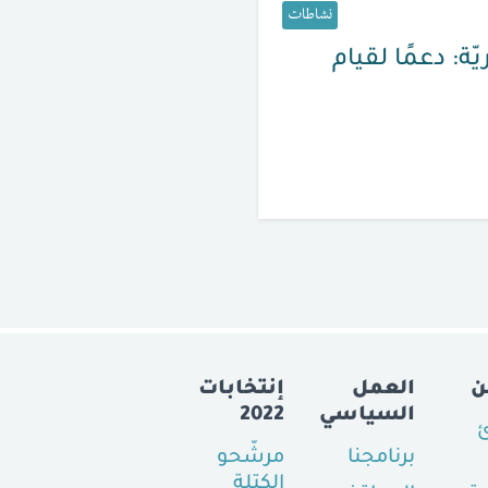
نشاطات
ة: دعمًا لقيام
ن
العمل
إنتخابات
السياسي
2022
ئ
برنامجنا
مرشّحو
الكتلة