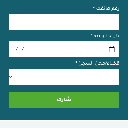
رقم هاتفك
*
تاريخ الولادة
*
قضاء/محلّ السجلّ
*