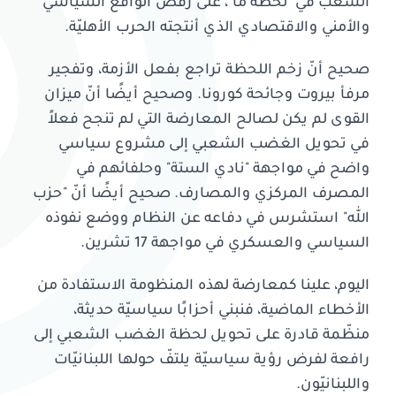
الشعب في "لحظة ما"، على رفض الواقع السياسي
والأمني والاقتصادي الذي أنتجته الحرب الأهليّة.
صحيح أنّ زخم اللحظة تراجع بفعل الأزمة، وتفجير
مرفأ بيروت وجائحة كورونا. وصحيح أيضًا أنّ ميزان
القوى لم يكن لصالح المعارضة التي لم تنجح فعلاً
في تحويل الغضب الشعبي إلى مشروع سياسي
واضح في مواجهة "نادي الستة" وحلفائهم في
المصرف المركزي والمصارف. صحيح أيضًا أنّ "حزب
الله" استشرس في دفاعه عن النظام ووضع نفوذه
السياسي والعسكري في مواجهة 17 تشرين.
اليوم، علينا كمعارضة لهذه المنظومة الاستفادة من
الأخطاء الماضية، فنبني أحزابًا سياسيّة حديثة،
منظّمة قادرة على تحويل لحظة الغضب الشعبي إلى
رافعة لفرض رؤية سياسيّة يلتفّ حولها اللبنانيّات
واللبنانيّون.