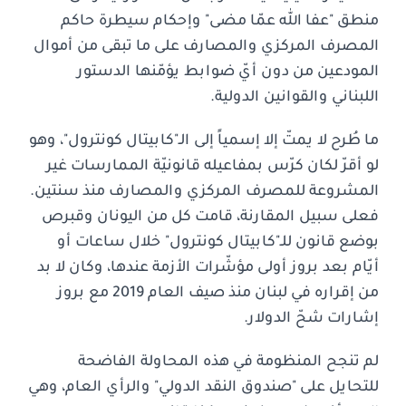
منطق "عفا الله عمّا مضى" وإحكام سيطرة حاكم
المصرف المركزي والمصارف على ما تبقى من أموال
المودعين من دون أيّ ضوابط يؤمّنها الدستور
اللبناني والقوانين الدولية.
ما طُرح لا يمتّ إلا إسمياً إلى الـ"كابيتال كونترول"، وهو
لو أقرّ لكان كرّس بمفاعيله قانونيّة الممارسات غير
المشروعة للمصرف المركزي والمصارف منذ سنتين.
فعلى سبيل المقارنة، قامت كل من اليونان وقبرص
بوضع قانون للـ"كابيتال كونترول" خلال ساعات أو
أيّام بعد بروز أولى مؤشّرات الأزمة عندها، وكان لا بد
من إقراره في لبنان منذ صيف العام 2019 مع بروز
إشارات شحّ الدولار.
لم تنجح المنظومة في هذه المحاولة الفاضحة
للتحايل على "صندوق النقد الدولي" والرأي العام، وهي