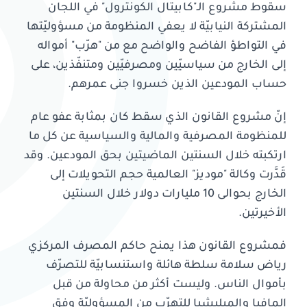
سقوط مشروع الـ"كابيتال الكونترول" في اللجان
المشتركة النيابيّة لا يعفي المنظومة من مسؤوليّتها
في التواطؤ الفاضح والواضح مع من "هرّب" أمواله
إلى الخارج من سياسيّين ومصرفيّين ومتنفّذين، على
حساب المودعين الذين خسروا جنى عمرهم.
إنّ مشروع القانون الذي سقط كان بمثابة عفو عام
للمنظومة المصرفية والمالية والسياسية عن كل ما
ارتكبته خلال السنتين الماضيتين بحق المودعين. وقد
قَدَّرت وكالة "موديز" العالمية حجم التحويلات إلى
الخارج بحوالى 10 مليارات دولار خلال السنتين
الأخيرتين.
فمشروع القانون هذا يمنح حاكم المصرف المركزي
رياض سلامة سلطة هائلة واستنسابيّة للتصرّف
بأموال الناس. وليست أكثر من محاولة من قبل
المافيا والميليشيا للتهرّب من المسؤوليّة وفق