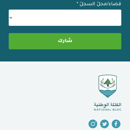
قضاء/محلّ السجلّ
*