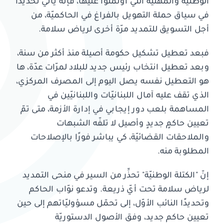
الوطنيّة والمهنيّة التي اؤتمنوا عليها، فإنّه يأتي تحديدًا
في سياق حملة التهويل بالفراغ في الحاكميّة، من
أجل التسويق للتمديد مرّة أخرى لرياض سلامة.
فبعد تعطيل تشكيل حكومة أصيلة منذ أكثر من سنة،
وبعد تعطيل انتخاب رئيس جديد للبلاد لمرّات عدّة، ها
هو التعطيل نفسه يصل اليوم إلى المصرف المركزي،
الذي تقف عليه آمال اللبنانيّات واللبنانيّين في
المساهمة بلعب دور إيجابي في إدارة الأزمة، متى تمّ
تعيين حاكمٍ جديدٍ وأصيل لا تلفّه الشبهات
والملاحقات القضائيّة، كي يباشر فورًا بالإصلاحات
المطلوبة منه.
إنّ "الكتلة الوطنيّة" تحذِّر من السير في منحى التمديد
لرياض سلامة تحت أيّ ذريعة. وتدعو نوّاب الحاكم
وتحديدًا النائب الأوّل، إلى تحمّل مسؤوليّاتهم إلى حين
تعيين حاكم جديد، وفق الأصول الدستوريّة