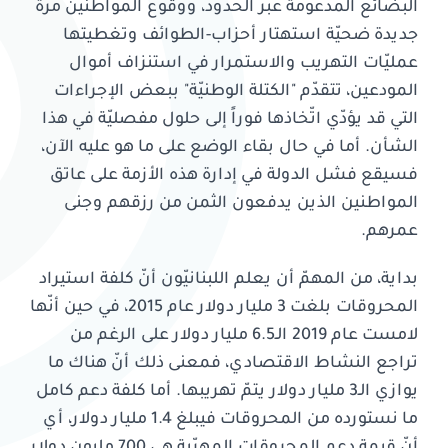
البضائع المدعومة عبر الحدود، ووقوع المواطنين مرّة
جديدة ضحيّة استهتار أحزاب-الطوائف وتغطيتها
عمليّات التهريب والاستمرار في استنزاف أموال
المودعين، تتقدّم "الكتلة الوطنيّة" ببعض الإجراءات
التي قد يؤدّي اتّخاذها فوراً إلى حلول مفصليّة في هذا
الشأن. أما في حال بقاء الوضع على ما هو عليه الآن،
فسيقع فشل الدولة في إدارة هذه الأزمة على عاتق
المواطنين الذين يدفعون الثمن من رزقهم وجنى
عمرهم.
بداية، من المهمّ أن يعلم اللبنانيّون أنّ كلفة استيراد
المحروقات بلغت 3 مليار دولار عام 2015، في حين أنّها
لامست عام 2019 الـ6.5 مليار دولار على الرغم من
تراجع النشاط الاقتصادي، فمعنى ذلك أنّ هناك ما
يوازي الـ3 مليار دولار يتمّ تهريبها. أما كلفة دعم كامل
ما نستورده من المحروقات فيبلغ 1.4 مليار دولار، أي
أنّ قيمة دعم المحروقات المهرّبة هي 700 مليون دولار