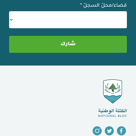
قضاء/محلّ السجلّ
*