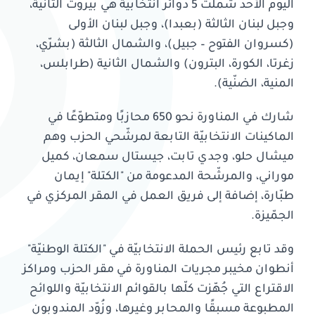
اليوم الأحد شملت 5 دوائر انتخابيّة هي بيروت الثانية،
وجبل لبنان الثالثة (بعبدا)، وجبل لبنان الأولى
(كسروان الفتوح – جبيل)، والشمال الثالثة (بشرّي،
زغرتا، الكورة، البترون) والشمال الثانية (طرابلس،
المنية، الضنّية).
شارك في المناورة نحو 650 محازبًا ومتطوّعًا في
الماكينات الانتخابيّة التابعة لمرشّحي الحزب وهم
ميشال حلو، وجدي تابت، جيستال سمعان، كميل
موراني، والمرشّحة المدعومة من "الكتلة" إيمان
طبّارة، إضافة إلى فريق العمل في المقر المركزي في
الجمّيزة.
وقد تابع رئيس الحملة الانتخابيّة في "الكتلة الوطنيّة"
أنطوان مخيبر مجريات المناورة في مقر الحزب ومراكز
الاقتراع التي جُهّزت كلّها بالقوائم الانتخابيّة واللوائح
المطبوعة مسبقًا والمحابر وغيرها، وزُوّد المندوبون