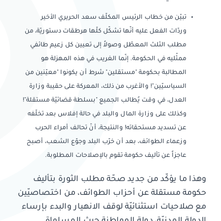
تبيّن من خطاب الرئيس المكلّف سعد الحريري الأخير
وردّات الفعل عليه أنّها تشكّل كلّها هرطقات دستوريّة، من
مطلب الثلث المعطّل وصولاً إلى تعيين كل زعيم طائفي
ممثّليه في الحكومة. إنّما الغريب في هذه المهزلة هو
المطالبة بحكومة "مستقلين" شرط أن يكونوا "معيّنين من
السياسيّين"! والأغرب من ذلك، المعركة على حقيبة وزارة
العدل، في وقت يُطالب الجميع "بسلطة قضائيّة مستقلة"!
وكذلك على وزارة المال والبلد في حالة إفلاس بعد تخلّفه
عن تسديد مستحقاته! والنتيجة، أنّ تحالف أمراء الحرب
وزعماء الطوائف، بعد أن خرّب البلد وجوّع الشعب، أصبح
عاجزاً عن تأليف حكومة تقوم بالإصلاحات المطلوبة.
وهذا ما يؤكّد من جديد صحّة مطلب الثورة بتأليف
حكومة مستقلة عن أحزاب الطوائف، من اختصاصيّين
مع صلاحيات استثنائيّة لوقف الانهيار والبدء بإرساء
الدولة المدنيّة، دولة المواطنة حيث المساواة