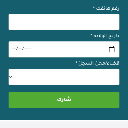
رقم هاتفك
*
تاريخ الولادة
*
قضاء/محلّ السجلّ
*