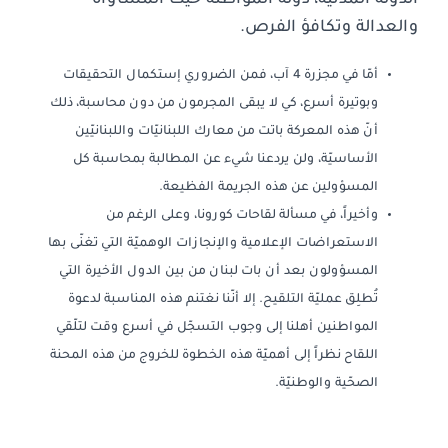
والعدالة وتكافؤ الفرص.
أمّا في مجزرة 4 آب، فمن الضروري إستكمال التحقيقات
وبوتيرة أسرع، كي لا يبقى المجرمون من دون محاسبة، ذلك
أنّ هذه المعركة باتت من معارك اللبنانيّات واللبنانيّين
الأساسيّة، ولن يردعنا شيء عن المطالبة بمحاسبة كل
المسؤولين عن هذه الجريمة الفظيعة.
وأخيراً، في مسألة لقاحات كورونا، وعلى الرغم من
الاستعراضات الإعلامية والإنجازات الوهميّة التي تغنّى بها
المسؤولون بعد أن بات لبنان من بين الدول الأخيرة التي
تُطلِق عمليّة التلقيح. إلا أنّنا نغتنم هذه المناسبة لدعوة
المواطنين أهلنا إلى وجوب التسجّل في أسرع وقت لتلّقي
اللقاح نظراً إلى أهميّة هذه الخطوة للخروج من هذه المحنة
الصحّية والوطنيّة.