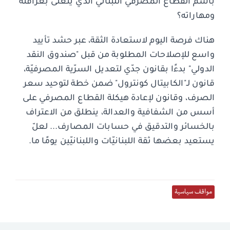
باسم القطاع المصرفي اللبناني الذي يتغنّى بعراقته
ومهاراته؟
هناك فرصة اليوم لاستعادة الثقة، عبر حشد تأييد
واسع للإصلاحات المطلوبة من قبل "صندوق النقد
الدولي" بدءًا بقانون جدّي لتعديل السرّية المصرفيّة،
قانون لـ"الكابيتال كونترول" ضمن خطة لتوحيد سعر
الصرف، وقانون لإعادة هيكلة القطاع المصرفي على
أسس من الشفافية والعدالة، ينطلق من الاعتراف
بالخسائر والتدقيق في حسابات المصارف... لعلّ
يستعيد بعضها ثقة اللبنانيّات واللبنانيّين يومًا ما.
مواقف سياسية