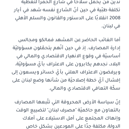
ندين من يحمل سلاحًا في شارع الحمرا لتغطية
تكلفة طبّية في حين أنّ الشارع نفسه شهد في أيار
2008 انقلابًا على الدستور والقانون والسلم الأهلي
في لبنان.
أما الغائب الحاضر عن المشهد فمالكو ومجالس
إدارة المصارف. إذ في حين أنّهم يتحمّلون مسؤوليّة
أساسيّة في وقوع الانهيار الاقتصادي والمالي في
البلاد، نجدهم يكابرون على الاعتراف بأيّ مسؤوليّة،
ويرفضون الاعتراف العلني بأيّ خسائر ويسعون إلى
إفشال أيّ خطة إصلاحيّة من شأنها وضع لبنان على
سكّة التعافي الاقتصادي والمالي.
إنّ سياسة الأرض المحروقة التي تتّبعها المصارف
بالتعاون مع حاكميّة "مصرف لبنان" لتضييع الوقت
وإنهاك المجتمع على أمل الاستيلاء على أملاك
الدولة، مكلفة جدًا على المودعين بشكل خاص