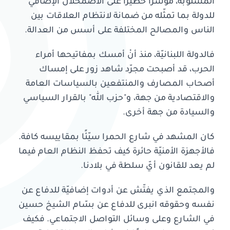
المسلوبة، مؤشّرًا خطيرًا على الاضمحلال الإضافي
للدولة بما تمثّله من ضمانة لانتظام العلاقات بين
الناس والمصالح المختلفة على أسس من العدالة.
فالدولة اللبنانيّة، منذ أنْ أمسك بمفاتيحها أمراء
الحرب، قد أصبحت مجرّد شاهد زور على إمساك
أصحاب المصارف والمنتفعين بالسياسات العامة
والاقتصادية من جهة، و"حزب الله" بالقرار السياسي
والسيادة من جهة أخرى.
كان المشهد في شارع الحمرا سيّئًا بمقاييسه كافة.
فالأجهزة الأمنيّة حائرة كيف تحفظ النظام العام فيما
لم يعد للقانون أيّ سلطة في بلادنا.
والمجتمع الذي يفتّش عن أدوات إضافيّة للدفاع عن
نفسه وحقوقه انبرى للدفاع عن بسّام الشيخ حسين
في الشارع وعلى وسائل التواصل الاجتماعي. فكيف