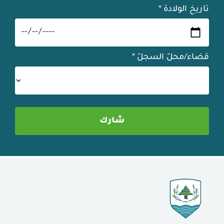
تاريخ الولادة
*
قضاء/محلّ السجلّ
*