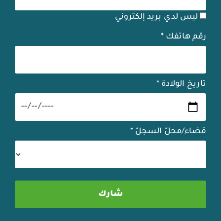
ليس لدي بريد إلكتروني
رقم هاتفك
*
تاريخ الولادة
*
قضاء/محلّ السجلّ
*