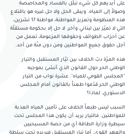
على أيديهم كل شيء تبلّل بالفساد والمحاصصة
وصولاً إلى المياه. ويبقى الحل ولا حل غيره هو باقتلاع
هذه المنظومة وتعزيز المواطنة، مواطنة 17 تشرين،
التي لا تميّز بين لبناني وآخر. لا حل إلا بحكومة مستقلّة
عن أحزاب الطوائف وحقوقها المزعومة، تعمل من
أجل حقوق جميع المواطنين ومن دون منّة من أحد.
هذه المرّة دبّ الخلاف بين تيّار المستقبل والتيار
الوطني الحر حول القانون الذي أنشئ بموجبه
"المجلس القومي للمياه". عشرة نواب من التيار
الوطني الحر قدّموا طعناً بالقانون أمام المجلس
الدستوري. لماذا؟
السبب ليس طبعاً الخلاف على تأمين المياه العذبة
للمواطنين. فالتيار يريد أن يكون هذا المجلس تحت
سيطرة وزارة الطاقة أي من حصة المسيحيين
والعهد القوي. أما تيار المستقبل فيريده تحت سلطة