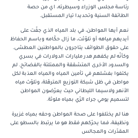
رئاسة مجلس الوزراء وسيطرته، اي من حصة
الطائفة السنية وتحديدا تيار المستقبل.
نعم أيها المواطن، في بلد المياه الذي جفّت على
أيديهم مياهه أو تلوّثت، ما زال حكّامه وباسم الحفاظ
على حقوق الطوائف يتاجرون بالمواطنين العطشى.
وكأنّه لم يكفهم هدر مليارات الدولارات في بسري
والسدود الأخرى المتشققة والممتلئة بالفضائح. لم
يكتفوا بفشلهم في تأمين المياه والمياه العذبة لكل
مواطن في ظل شبكة التوزيع المترهّلة، وتلوّث مياه
الأنهر ولاسيما الليطاني حيث يعرّضون المواطن
لتسميم يومي جراء الرّي بمياه ملوثة.
هنا لم يختلفوا على صحة المواطن وحقه بمياه غزيرة
ونظيفة، فما يحرّكهم فقط هو ما يرتبط بالسطو على
المقدّرات والمجالس